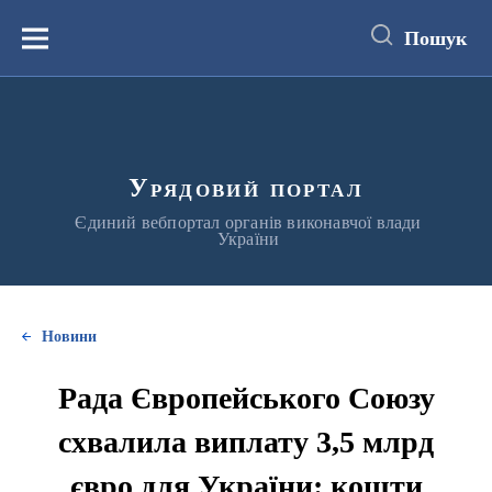
до
основного
Пошук
вмісту
Меню
Урядовий портал
Єдиний вебпортал органів виконавчої влади
України
Новини
Рада Європейського Союзу
схвалила виплату 3,5 млрд
євро для України: кошти