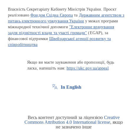
Власність Секретаріату Кабінету Міністрів України. Проєкт
реалізовано
Фондом Східна Європа
та
Державним агентством з
питань електронного урядування України
у межах програми
міжнародної технічної допомоги
"Електронне врядування
задля підзвітності влади та участі громади"
(EGAP), за
фінансової підтримки
Швейцарської агенції розвитку та
співробітництва
Якщо ви маєте зауваження або пропозиції, будь
ласка, напишіть нам:
https://ukc.gov.ua/appeal
In English
Весь контент доступний за ліцензією
Creative
Commons Attribution 4.0 International license
, якщо
не зазначено інше