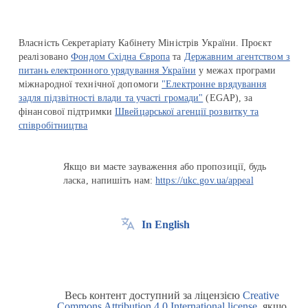
Власність Секретаріату Кабінету Міністрів України. Проєкт
реалізовано
Фондом Східна Європа
та
Державним агентством з
питань електронного урядування України
у межах програми
міжнародної технічної допомоги
"Електронне врядування
задля підзвітності влади та участі громади"
(EGAP), за
фінансової підтримки
Швейцарської агенції розвитку та
співробітництва
Якщо ви маєте зауваження або пропозиції, будь
ласка, напишіть нам:
https://ukc.gov.ua/appeal
In English
Весь контент доступний за ліцензією
Creative
Commons Attribution 4.0 International license
, якщо