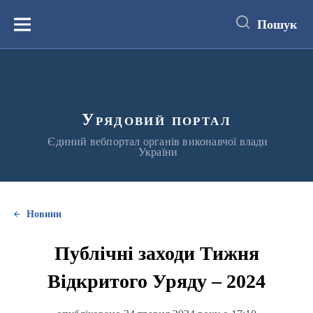
до
основного
Пошук
вмісту
Меню
Урядовий портал
Єдиний вебпортал органів виконавчої влади
України
Новини
Публічні заходи Тижня
Відкритого Уряду – 2024