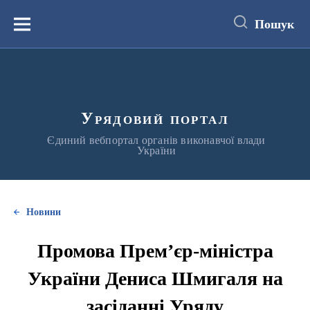
до
основного
Пошук
вмісту
Меню
Урядовий портал
Єдиний вебпортал органів виконавчої влади
України
Новини
Промова Прем’єр-міністра
України Дениса Шмигаля на
засіданні Уряду