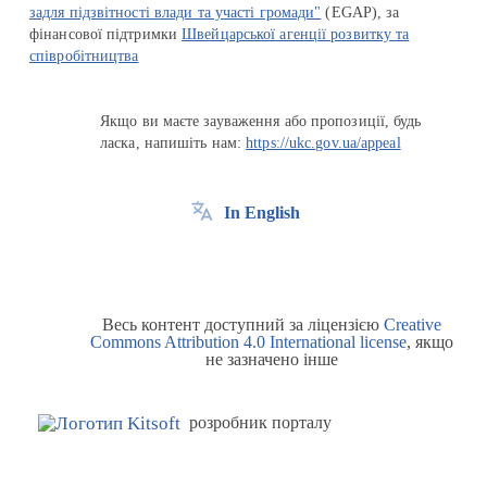
задля підзвітності влади та участі громади"
(EGAP), за
фінансової підтримки
Швейцарської агенції розвитку та
співробітництва
Якщо ви маєте зауваження або пропозиції, будь
ласка, напишіть нам:
https://ukc.gov.ua/appeal
In English
Весь контент доступний за ліцензією
Creative
Commons Attribution 4.0 International license
, якщо
не зазначено інше
розробник порталу