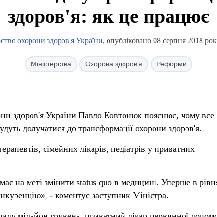
здоров'я: як це працює
ство охорони здоров'я України
, опубліковано 08 серпня 2018 рок
Міністерства
Охорона здоров'я
Реформи
они здоров'я України Павло Ковтонюк пояснює, чому все
удуть долучатися до трансформації охорони здоров'я.
ерапевтів, сімейних лікарів, педіатрів у приватних
ає на меті змінити status quo в медицині. Уперше в рів
онкуренцію», - коментує заступник Міністра.
ладу мільйон гривень, приватний лікар первинної допом