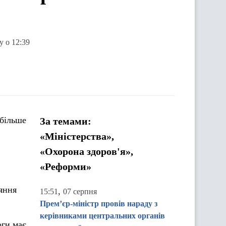
у о 12:39
 більше
За темами:
«Міністерства»,
«Охорона здоров'я»,
«Реформи»
няння
,
15:51
07 серпня
Прем’єр-міністр провів нараду з
керівниками центральних органів
оги має