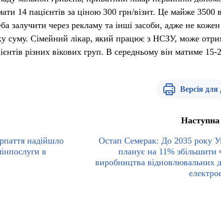
ти 14 пацієнтів за ціною 300 грн/візит. Це майже 3500 в
еба залучити через рекламу та інші засоби, адже не кожен
аку суму. Сімейний лікар, який працює з НСЗУ, може отр
ієнтів різних вікових груп. В середньому він матиме 15-
Версія для
Наступна
арпаття надійшло
Остап Семерак: До 2035 року У
мінпослуги в
планує на 11% збільшити 
виробництва відновлювальних 
електрое