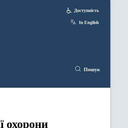
Доступність
In English
Пошук
ї охорони