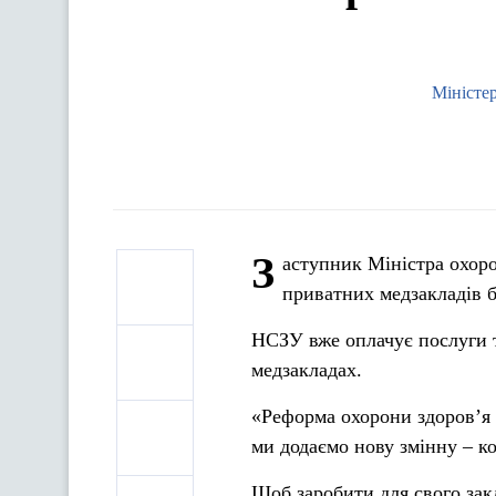
Міністер
З
аступник Міністра охор
приватних медзакладів б
НСЗУ вже оплачує послуги т
медзакладах.
«Реформа охорони здоров’я м
ми додаємо нову змінну – к
Щоб заробити для свого зак