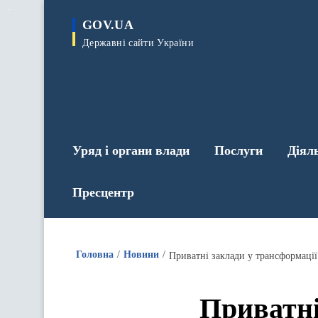
до
основного
GOV.UA
вмісту
Державні сайти України
Уряд і органи влади
Послуги
Діял
Пресцентр
Головна
Новини
Приватні заклади у трансформації
Приватні