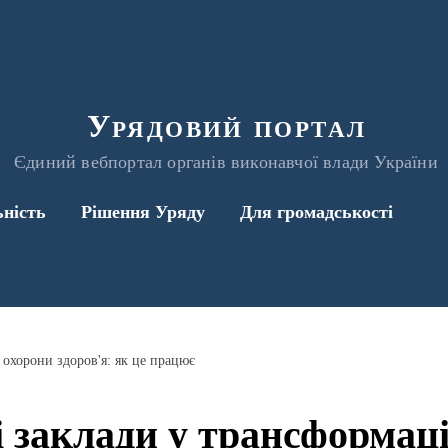
Урядовий портал
Єдиний вебпортал органів виконавчої влади України
ьність
Рішення Уряду
Для громадськості
 охорони здоров'я: як це працює
 заклади у трансформаці