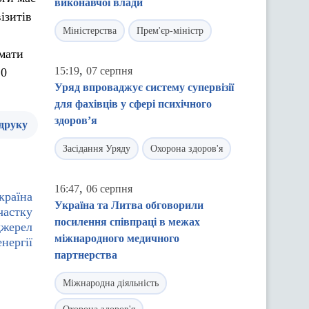
виконавчої влади
ізитів
Міністерства
Прем'єр-міністр
имати
,
15:19
07 серпня
20
Уряд впроваджує систему супервізії
для фахівців у сфері психічного
здоров’я
 друку
Засідання Уряду
Охорона здоров'я
,
16:47
06 серпня
країна
Україна та Литва обговорили
частку
посилення співпраці в межах
джерел
міжнародного медичного
нергії
партнерства
Міжнародна діяльність