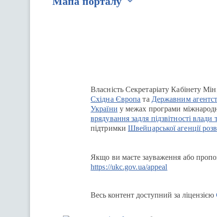
Мапа порталу
Перейти на сайт Ukraine.ua
Власність Секретаріату Кабінету Мін
Східна Європа
та
Державним агентст
України
у межах програми міжнародн
врядування задля підзвітності влади 
підтримки
Швейцарської агенції розв
Якщо ви маєте зауваження або пропоз
https://ukc.gov.ua/appeal
Весь контент доступний за ліцензією