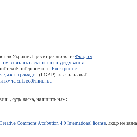
істрів України. Проєкт реалізовано
Фондом
вом з питань електронного урядування
ої технічної допомоги
"Електронне
та участі громади"
(EGAP), за фінансової
итку та співробітництва
иції, будь ласка, напишіть нам:
Creative Commons Attribution 4.0 International license
, якщо не зазн