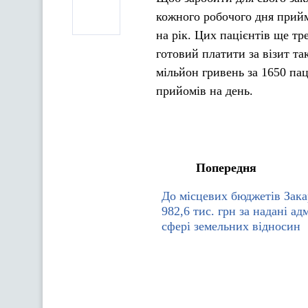
кожного робочого дня прийма
на рік. Цих пацієнтів ще тр
готовий платити за візит т
мільйон гривень за 1650 пац
прийомів на день.
Попередня
До місцевих бюджетів Зак
982,6 тис. грн за надані ад
сфері земельних відносин