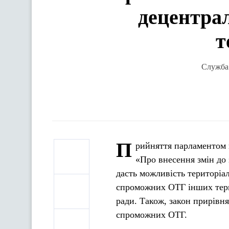
децентрал
т
Служба 
П
рийняття парламентом 
«Про внесення змін до
дасть можливість територіа
спроможних ОТГ інших тери
ради. Також, закон прирівня
спроможних ОТГ.