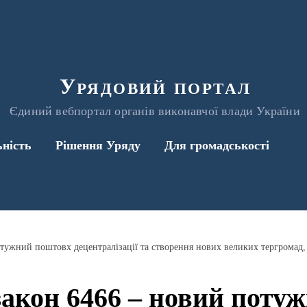
Урядовий портал
Єдиний вебпортал органів виконавчої влади України
ьність
Рішення Уряду
Для громадськості
акон 6466 – новий поту