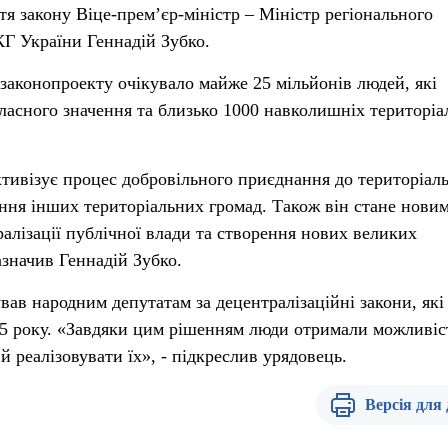
я закону Віце-прем’єр-міністр – Міністр регіонального
КГ України Геннадій Зубко.
 законопроекту очікувало майже 25 мільйонів людей, які
ласного значення та близько 1000 навколишніх територі
тивізує процес добровільного приєднання до територіал
ення інших територіальних громад. Також він стане нови
лізації публічної влади та створення нових великих
азначив Геннадій Зубко.
вав народним депутатам за децентралізаційні закони, які
15 року. «Завдяки цим рішенням люди отримали можливіс
й реалізовувати їх», - підкреслив урядовець.
Версія для