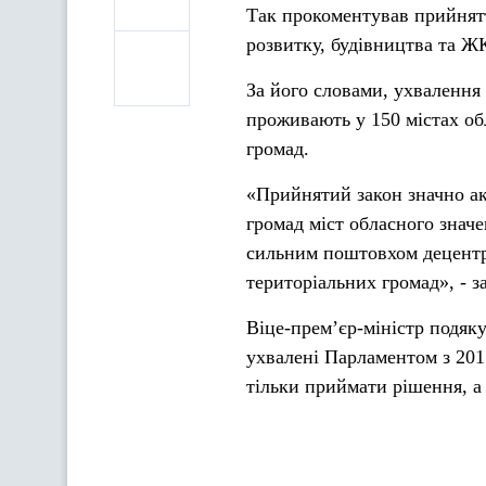
Так прокоментував прийнятт
розвитку, будівництва та Ж
За його словами, ухвалення
проживають у 150 містах об
громад.
«Прийнятий закон значно ак
громад міст обласного знач
сильним поштовхом децентра
територіальних громад», - з
Віце-прем’єр-міністр подяку
ухвалені Парламентом з 20
тільки приймати рішення, а 