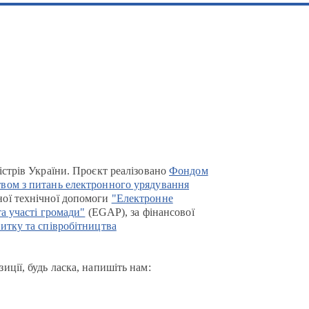
істрів України. Проєкт реалізовано
Фондом
вом з питань електронного урядування
ої технічної допомоги
"Електронне
та участі громади"
(EGAP), за фінансової
итку та співробітництва
иції, будь ласка, напишіть нам: