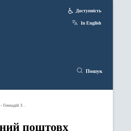
Доступність
In English
Пошук
Прийнятий закон 6466 – новий потужний поштовх децентралізації та створення нових великих тергромад, - Геннадій Зубко
жний поштовх