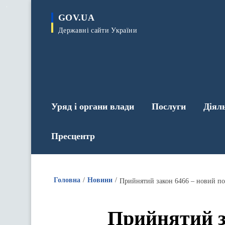
до
основного
GOV.UA
вмісту
Державні сайти України
Уряд і органи влади
Послуги
Діял
Пресцентр
Головна
Новини
Прийнятий з