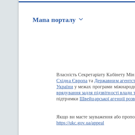
Мапа порталу
Перейти на сайт Ukraine.ua
Власність Секретаріату Кабінету Мін
Східна Європа
та
Державним агентст
України
у межах програми міжнародн
врядування задля підзвітності влади 
підтримки
Швейцарської агенції розв
Якщо ви маєте зауваження або пропоз
https://ukc.gov.ua/appeal