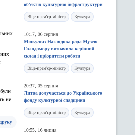
об’єктів культурної інфраструктури
Віце-прем'єр-міністр
Культура
альних
,
10:17
06 серпня
Мінкульт: Наглядова рада Музею
Голодомору визначила керівний
ьних
склад і пріоритети роботи
м
Віце-прем'єр-міністр
Культура
,
20:37
05 серпня
 були
Литва долучається до Українського
ть не
фонду культурної спадщини
Віце-прем'єр-міністр
Культура
 друку
,
10:55
16 липня