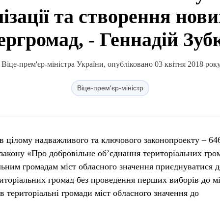
ізації та створення нов
ергромад, - Геннадій Зуб
Віце-прем'єр-міністра України, опубліковано 03 квітня 2018 року
Віце-прем'єр-міністр
в цілому надважливого та ключового законопроекту – 64
 закону «Про добровільне об’єднання територіальних гро
льним громадам міст обласного значення приєднуватися д
торіальних громад без проведення перших виборів до мі
в територіальні громади міст обласного значення до