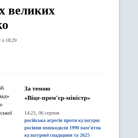
их великих
ко
 о 18:29
66
За темою
мад»
«Віце-прем'єр-міністр»
о
ської
,
14:23
06 серпня
російська агресія проти культури:
росіяни пошкодили 1990 пам’яток
культурної спадщини та 2625