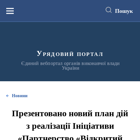
до
основного
Пошук
вмісту
Меню
Урядовий портал
Єдиний вебпортал органів виконавчої влади
України
Новини
Презентовано новий план дій
з реалізації Ініціативи
«Партнерство «Відкритий