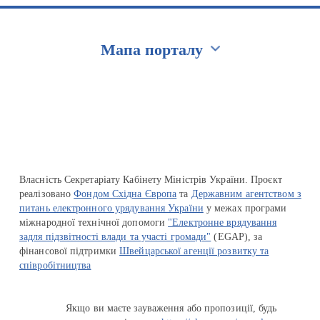
Мапа порталу
Перейти на сайт Ukraine.ua
Власність Секретаріату Кабінету Міністрів України. Проєкт
реалізовано
Фондом Східна Європа
та
Державним агентством з
питань електронного урядування України
у межах програми
міжнародної технічної допомоги
"Електронне врядування
задля підзвітності влади та участі громади"
(EGAP), за
фінансової підтримки
Швейцарської агенції розвитку та
співробітництва
Якщо ви маєте зауваження або пропозиції, будь