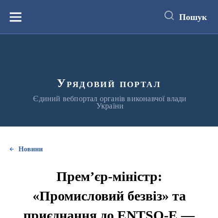
до
основного
Пошук
вмісту
Меню
Урядовий портал
Єдиний вебпортал органів виконавчої влади
України
Новини
Прем’єр-міністр:
«Промисловий безвіз» та
приєднання до ENTSO-E —