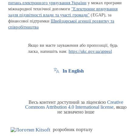
питань електронного урядування України
у межах програми
міжнародної технічної допомоги
"Електронне врядування
задля підзвітності влади та участі громади"
(EGAP), за
фінансової підтримки
Швейцарської агенції розвитку та
співробітництва
Якщо ви маєте зауваження або пропозиції, будь
ласка, напишіть нам:
https://ukc.gov.ua/appeal
In English
Весь контент доступний за ліцензією
Creative
Commons Attribution 4.0 International license
, якщо
не зазначено інше
розробник порталу