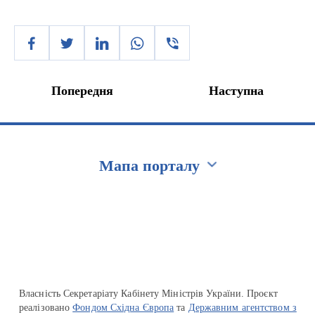
Попередня
Наступна
Мапа порталу
Перейти на сайт Ukraine.ua
Власність Секретаріату Кабінету Міністрів України. Проєкт
реалізовано
Фондом Східна Європа
та
Державним агентством з