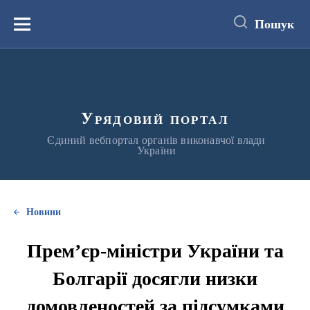
до
основного
Пошук
вмісту
Меню
Урядовий портал
Єдиний вебпортал органів виконавчої влади
України
Новини
Прем’єр-міністри України та
Болгарії досягли низки
домовленостей за підсумками