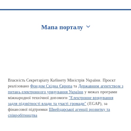
Мапа порталу
Перейти на сайт Ukraine.ua
Власність Секретаріату Кабінету Міністрів України. Проєкт
реалізовано
Фондом Східна Європа
та
Державним агентством з
питань електронного урядування України
у межах програми
міжнародної технічної допомоги
"Електронне врядування
задля підзвітності влади та участі громади"
(EGAP), за
фінансової підтримки
Швейцарської агенції розвитку та
співробітництва