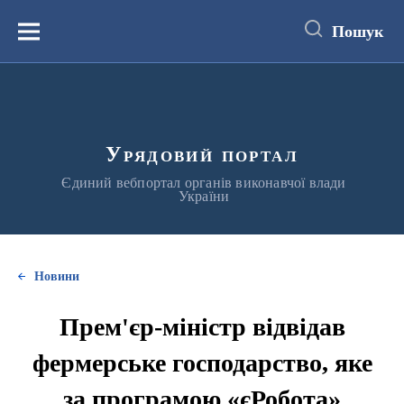
до
основного
Пошук
вмісту
Меню
Урядовий портал
Єдиний вебпортал органів виконавчої влади
України
Новини
Прем'єр-міністр відвідав
фермерське господарство, яке
за програмою «єРобота»