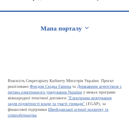
Мапа порталу
Перейти на сайт Ukraine.ua
Власність Секретаріату Кабінету Міністрів України. Проєкт
реалізовано
Фондом Східна Європа
та
Державним агентством з
питань електронного урядування України
у межах програми
міжнародної технічної допомоги
"Електронне врядування
задля підзвітності влади та участі громади"
(EGAP), за
фінансової підтримки
Швейцарської агенції розвитку та
співробітництва