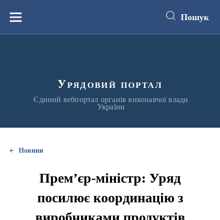
до
основного
Пошук
вмісту
Меню
Урядовий портал
Єдиний вебпортал органів виконавчої влади
України
Новини
Прем’єр-міністр: Уряд
посилює координацію з
виробниками продуктів