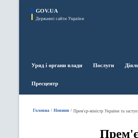
до
основного
GOV.UA
вмісту
Державні сайти України
Уряд і органи влади
Послуги
Діял
Пресцентр
Головна
Новини
Прем'єр-міністр України та засту
Прем'є