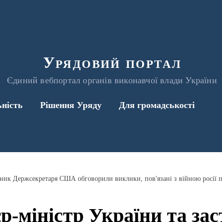
Урядовий портал
Єдиний вебпортал органів виконавчої влади України
ьність
Рішення Уряду
Для громадськості
пник Держсекретаря США обговорили виклики, пов'язані з війною росії 
р-міністр України та за