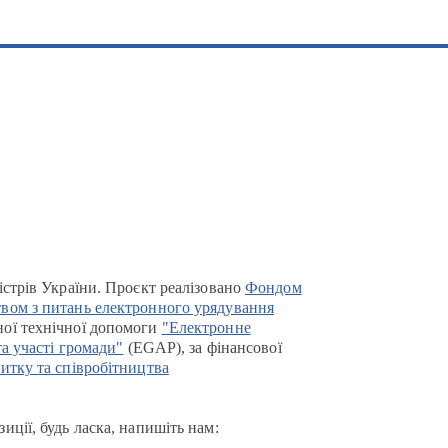
істрів України. Проєкт реалізовано
Фондом
вом з питань електронного урядування
ої технічної допомоги
"Електронне
та участі громади"
(EGAP), за фінансової
итку та співробітництва
иції, будь ласка, напишіть нам: