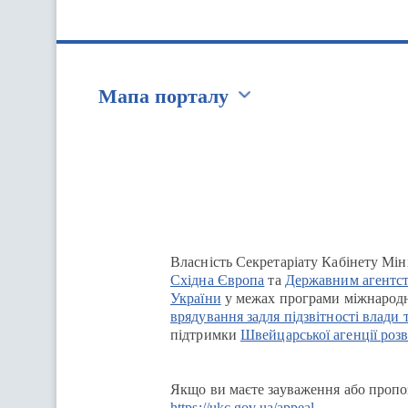
Мапа порталу
Перейти на сайт Ukraine.ua
Власність Секретаріату Кабінету Мін
Східна Європа
та
Державним агентст
України
у межах програми міжнародн
врядування задля підзвітності влади 
підтримки
Швейцарської агенції розв
Якщо ви маєте зауваження або пропоз
https://ukc.gov.ua/appeal