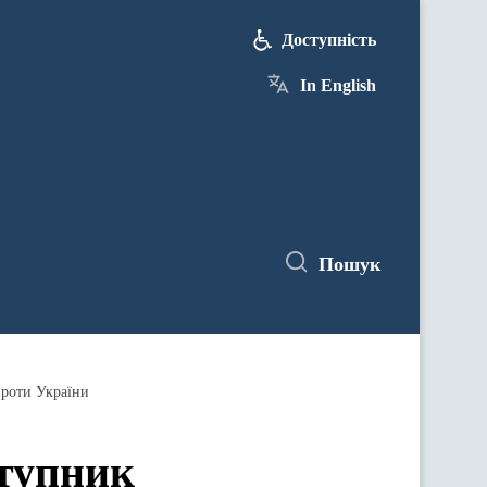
Доступність
In English
Пошук
проти України
ступник