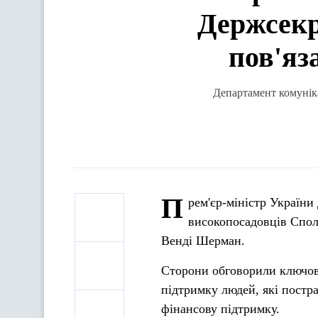
Держсек
пов'яз
Департамент комуніка
П
рем'єр-міністр України
високопосадовців Спол
Венді Шерман.
Сторони обговорили ключові
підтримку людей, які постра
фінансову підтримку.