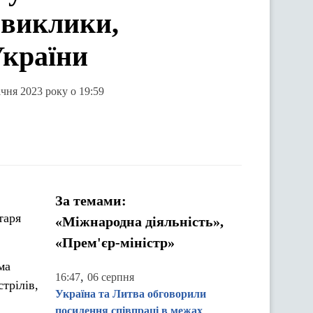
виклики,
України
чня 2023 року о 19:59
За темами:
таря
«Міжнародна діяльність»,
«Прем'єр-міністр»
ма
,
16:47
06 серпня
трілів,
Україна та Литва обговорили
посилення співпраці в межах