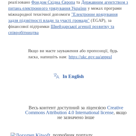
реалізовано
Фондом Східна Європа
та
Державним агентством з
питань електронного урядування України
у межах програми
міжнародної технічної допомоги
"Електронне врядування
задля підзвітності влади та участі громади"
(EGAP), за
фінансової підтримки
Швейцарської агенції розвитку та
співробітництва
Якщо ви маєте зауваження або пропозиції, будь
ласка, напишіть нам:
https://ukc.gov.ua/appeal
In English
Весь контент доступний за ліцензією
Creative
Commons Attribution 4.0 International license
, якщо
не зазначено інше
розробник порталу