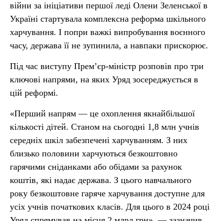
війни за ініціативи першої леді Олени Зеленської в
Україні стартувала комплексна реформа шкільного
харчування. І попри важкі випробування воєнного
часу, держава її не зупинила, а навпаки прискорює.
Під час виступу Прем’єр-міністр розповів про три
ключові напрями, на яких Уряд зосереджується в
цій реформі.
«Перший напрям — це охоплення якнайбільшої
кількості дітей. Станом на сьогодні 1,8 млн учнів
середніх шкіл забезпечені харчуванням. З них
близько половини харчуються безкоштовно
гарячими сніданками або обідами за рахунок
коштів, які надає держава. З цього навчального
року безкоштовне гаряче харчування доступне для
усіх учнів початкових класів. Для цього в 2024 році
Уряд спрямував на місця 2 млрд грн», — зазначив