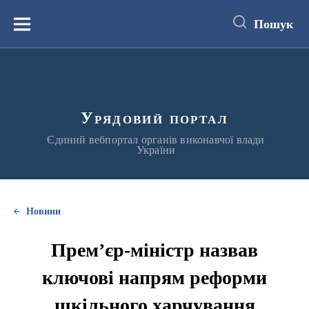
до
основного
Пошук
вмісту
Меню
Урядовий портал
Єдиний вебпортал органів виконавчої влади
України
Новини
Прем’єр-міністр назвав
ключові напрям реформи
шкільного харчування