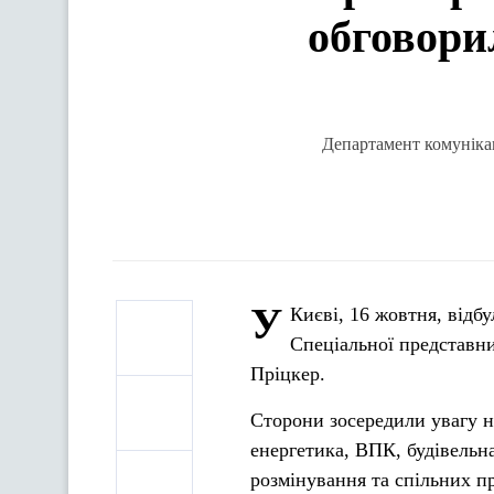
обговори
Департамент комунікац
У
Києві, 16 жовтня, відб
Спеціальної представн
Пріцкер.
Сторони зосередили увагу н
енергетика, ВПК, будівельн
розмінування та спільних пр