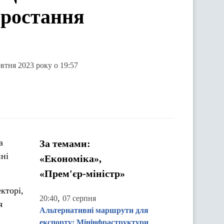
зростання
втня 2023 року о 19:57
а
За темами:
ні
«Економіка»,
«Прем'єр-міністр»
кторі,
,
20:40
07 серпня
я
Альтернативні маршрути для
експорту: Мінінфраструктури