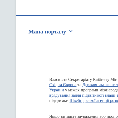
Мапа порталу
Перейти на сайт Ukraine.ua
Власність Секретаріату Кабінету Мін
Східна Європа
та
Державним агентст
України
у межах програми міжнародн
врядування задля підзвітності влади 
підтримки
Швейцарської агенції розв
Якщо ви маєте зауваження або пропоз