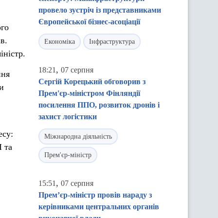
провело зустріч із представниками
Європейської бізнес-асоціації
ого
в.
Економіка
Інфраструктура
іністр.
,
18:21
07 серпня
ння
Сергій Корецький обговорив з
и
Прем'єр-міністром Фінляндії
посилення ППО, розвиток дронів і
захист логістики
есу:
Міжнародна діяльність
 та
Прем'єр-міністр
,
15:51
07 серпня
Прем’єр-міністр провів нараду з
керівниками центральних органів