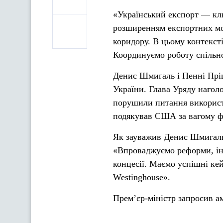
«Український експорт — кл
розширенням експортних мо
коридору. В цьому контекст
Координуємо роботу спільно
Денис Шмигаль і Пенні Прі
України. Глава Уряду наголо
порушили питання використ
подякував США за вагому ф
Як зауважив Денис Шмигаль,
«Впроваджуємо реформи, інв
концесії. Маємо успішні ке
Westinghouse».
Прем’єр-міністр запросив ам