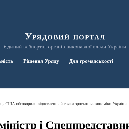
Урядовий портал
Єдиний вебпортал органів виконавчої влади України
ьність
Рішення Уряду
Для громадськості
иця США обговорили відновлення й точки зростання економіки України
міністр і Спецпредста