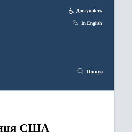
Доступність
In English
Пошук
вниця США