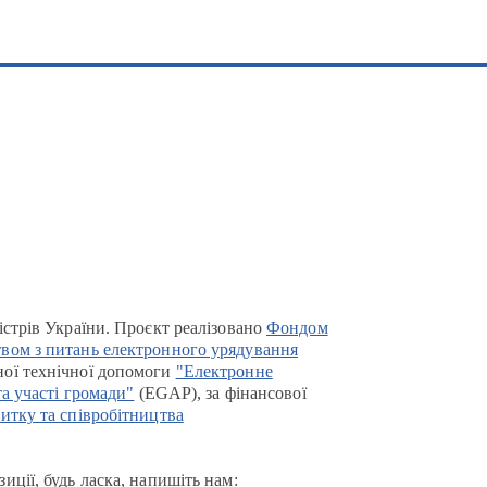
істрів України. Проєкт реалізовано
Фондом
вом з питань електронного урядування
ої технічної допомоги
"Електронне
та участі громади"
(EGAP), за фінансової
итку та співробітництва
иції, будь ласка, напишіть нам: