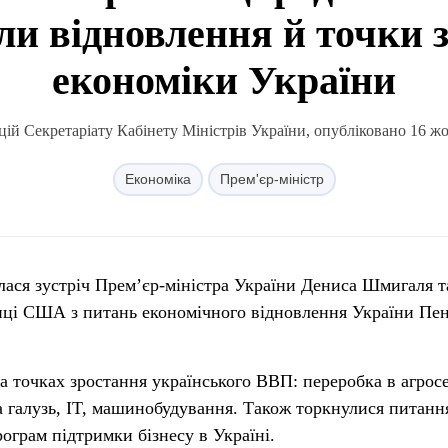
ли відновлення й точки 
економіки України
ій Секретаріату Кабінету Міністрів України, опубліковано 16 жо
Економіка
Прем'єр-міністр
улася зустріч Прем’єр-міністра України Дениса Шмигаля т
иці США з питань економічного відновлення України Пен
а точках зростання українського ВВП: переробка в агросе
а галузь, IT, машинобудування. Також торкнулися питанн
ограм підтримки бізнесу в Україні.