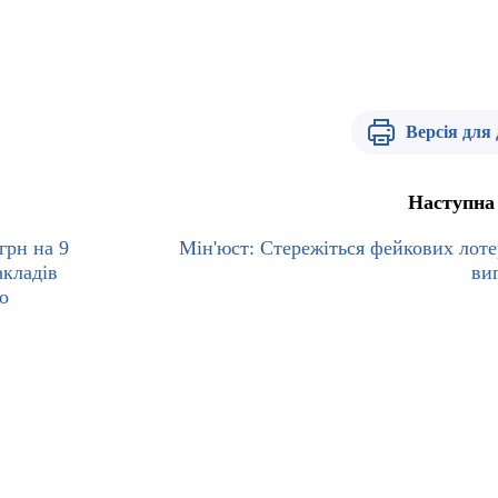
Версія для
Наступна
грн на 9
Мін'юст: Стережіться фейкових лоте
акладів
ви
о