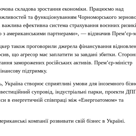
ючова складова зростання економіки. Працюємо над
жливостей та функціонуванням Чорноморського зернов
і важлива ефективна система страхування воєнних ризикі
 з американськими партнерами», — відзначив Прем’єр-м
цкер також проговорили джерела фінансування відновле
сив, що агресор має заплатити за завдані збитки. Сторон
ання заморожених російських активів. Прем’єр-міністр
інансову підтримку.
 Україна створює сприятливі умови для іноземного бізн
естиційний супровід, індустріальні парки, проекти ДПП
йси в енергетичній співпраці між «Енергоатомом» та
ериканські компанії розвивати свій бізнес в Україні.