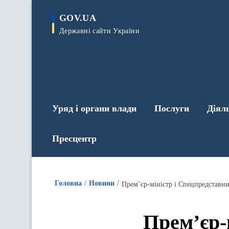
до
основного
GOV.UA
вмісту
Державні сайти України
Уряд і органи влади
Послуги
Діял
Пресцентр
Головна
Новини
Прем’єр-міністр і Спецпредставн
Прем’єр-