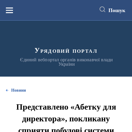
до
основного
Пошук
вмісту
Меню
Урядовий портал
Єдиний вебпортал органів виконавчої влади
України
Новини
Представлено «Абетку для
директора», покликану
сприяти побудові системи