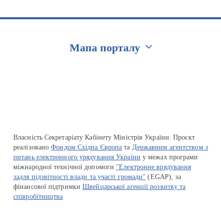
Мапа порталу
Перейти на сайт Ukraine.ua
Власність Секретаріату Кабінету Міністрів України. Проєкт
реалізовано
Фондом Східна Європа
та
Державним агентством з
питань електронного урядування України
у межах програми
міжнародної технічної допомоги
"Електронне врядування
задля підзвітності влади та участі громади"
(EGAP), за
фінансової підтримки
Швейцарської агенції розвитку та
співробітництва