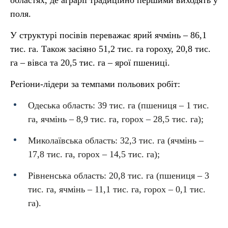
областях, де аграрії традиційно першими виходять у
поля.
У структурі посівів переважає ярий ячмінь – 86,1
тис. га. Також засіяно 51,2 тис. га гороху, 20,8 тис.
га – вівса та 20,5 тис. га – ярої пшениці.
Регіони-лідери за темпами польових робіт:
Одеська область: 39 тис. га (пшениця – 1 тис.
га, ячмінь – 8,9 тис. га, горох – 28,5 тис. га);
Миколаївська область: 32,3 тис. га (ячмінь –
17,8 тис. га, горох – 14,5 тис. га);
Рівненська область: 20,8 тис. га (пшениця – 3
тис. га, ячмінь – 11,1 тис. га, горох – 0,1 тис.
га).