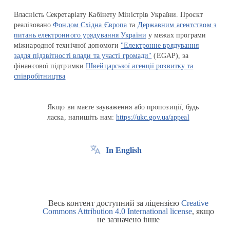
Власність Секретаріату Кабінету Міністрів України. Проєкт
реалізовано
Фондом Східна Європа
та
Державним агентством з
питань електронного урядування України
у межах програми
міжнародної технічної допомоги
"Електронне врядування
задля підзвітності влади та участі громади"
(EGAP), за
фінансової підтримки
Швейцарської агенції розвитку та
співробітництва
Якщо ви маєте зауваження або пропозиції, будь
ласка, напишіть нам:
https://ukc.gov.ua/appeal
In English
Весь контент доступний за ліцензією
Creative
Commons Attribution 4.0 International license
, якщо
не зазначено інше