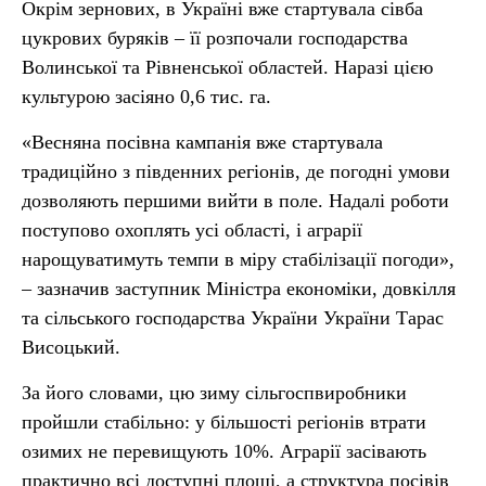
Окрім зернових, в Україні вже стартувала сівба
цукрових буряків – її розпочали господарства
Волинської та Рівненської областей. Наразі цією
культурою засіяно 0,6 тис. га.
«Весняна посівна кампанія вже стартувала
традиційно з південних регіонів, де погодні умови
дозволяють першими вийти в поле. Надалі роботи
поступово охоплять усі області, і аграрії
нарощуватимуть темпи в міру стабілізації погоди»,
– зазначив заступник Міністра економіки, довкілля
та сільського господарства України України Тарас
Висоцький.
За його словами, цю зиму сільгоспвиробники
пройшли стабільно: у більшості регіонів втрати
озимих не перевищують 10%. Аграрії засівають
практично всі доступні площі, а структура посівів