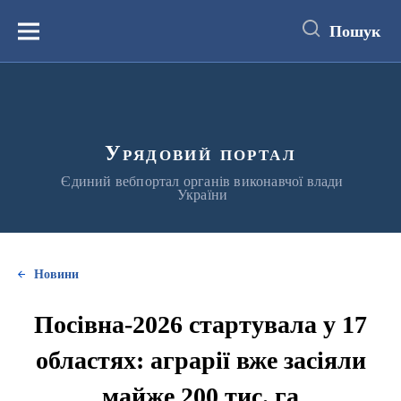
до
основного
Пошук
вмісту
Меню
Урядовий портал
Єдиний вебпортал органів виконавчої влади
України
Новини
Посівна-2026 стартувала у 17
областях: аграрії вже засіяли
майже 200 тис. га