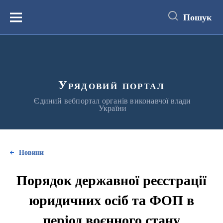
до
основного
Пошук
вмісту
Меню
Урядовий портал
Єдиний вебпортал органів виконавчої влади
України
Новини
Порядок державної реєстрації
юридичних осіб та ФОП в
період воєнного стану