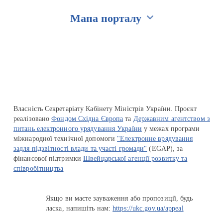
Мапа порталу
Перейти на сайт Ukraine.ua
Власність Секретаріату Кабінету Міністрів України. Проєкт
реалізовано
Фондом Східна Європа
та
Державним агентством з
питань електронного урядування України
у межах програми
міжнародної технічної допомоги
"Електронне врядування
задля підзвітності влади та участі громади"
(EGAP), за
фінансової підтримки
Швейцарської агенції розвитку та
співробітництва
Якщо ви маєте зауваження або пропозиції, будь
ласка, напишіть нам:
https://ukc.gov.ua/appeal