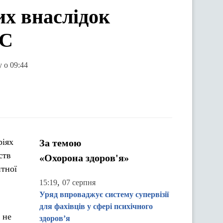
их внаслідок
ЕС
 о 09:44
ріях
За темою
ств
«Охорона здоров'я»
итної
,
15:19
07 серпня
Уряд впроваджує систему супервізії
для фахівців у сфері психічного
 не
здоров’я