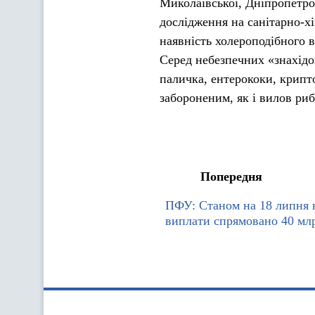
Миколаївської, Дніпропетров
дослідження на санітарно-хі
наявність холероподібного в
Серед небезпечних «знахідо
паличка, ентерококи, крипто
забороненим, як і вилов риб
Попередня
ПФУ: Станом на 18 липня н
виплати спрямовано 40 мл