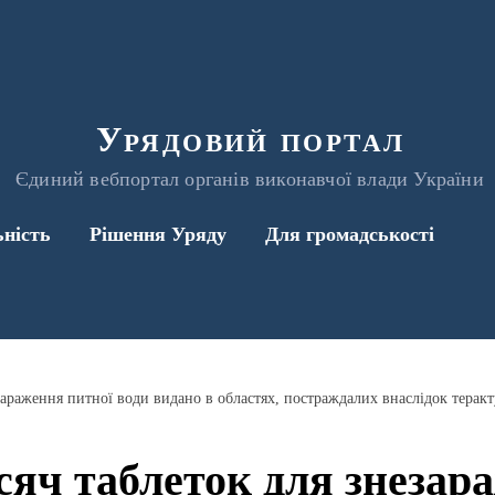
Урядовий портал
Єдиний вебпортал органів виконавчої влади України
ьність
Рішення Уряду
Для громадськості
сяч таблеток для знезар