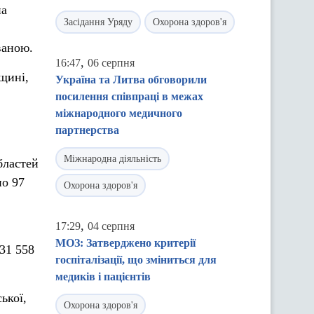
на
Засідання Уряду
Охорона здоров'я
ваною.
,
16:47
06 серпня
щині,
Україна та Литва обговорили
посилення співпраці в межах
міжнародного медичного
партнерства
Міжнародна діяльність
бластей
но 97
Охорона здоров'я
,
17:29
04 серпня
МОЗ: Затверджено критерії
31 558
госпіталізації, що зміниться для
медиків і пацієнтів
ької,
Охорона здоров'я