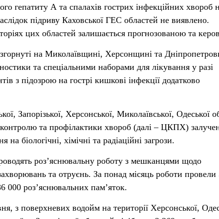
ого гепатиту А та спалахів гострих інфекційних хвороб 
аслідок підриву Каховської ГЕС областей не виявлено.
иторіях цих областей залишається прогнозованою та керо
розгорнуті на Миколаївщині, Херсонщині та Дніпропетров
гностики та спеціальними наборами для лікування у разі
нтів з підозрою на гострі кишкові інфекції додатково
кої, Запорізької, Херсонської, Миколаївської, Одеської о
ів контролю та профілактики хвороб (далі – ЦКПХ) залуче
 на біологічні, хімічні та радіаційні загрози.
оводять роз’яснювальну роботу з мешканцями щодо
ахворювань та отруєнь. За понад місяць роботи провели 
86 000 роз’яснювальних пам’яток.
ня, з поверхневих водойм на території Херсонської, Одес