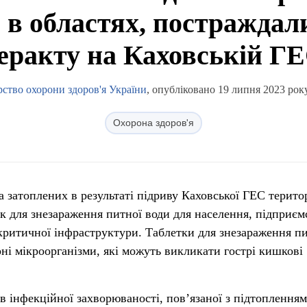
 в областях, постраждал
еракту на Каховській Г
рство охорони здоров'я України
, опубліковано 19 липня 2023 року
Охорона здоров'я
а затоплених в результаті підриву Каховської ГЕС терито
к для знезараження питної води для населення, підприєм
 критичної інфраструктури. Таблетки для знезараження п
і мікроорганізми, які можуть викликати гострі кишкові
в інфекційної захворюваності, пов’язаної з підтопленням