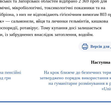
ської та Запорізької областей відібрано 2 369 проб для
мічні, мікробіологічні, токсикологічні показники та на
ібріона, з них не відповідають гігієнічним вимогам 803 п
к» — сальмонели, яйця та личинки гельмінтів, кишкова
споридії, ротавірус. Тому купання досі залишається
и, із забруднених внаслідок затоплення, водойм.
Версія для
Наступна
а пенсійні
На крок ближче до безпечних тери
рд грн
затверджено порядок використання 
на гуманітарне розмінування в 
«Uni