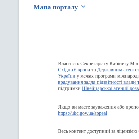
Мапа порталу
Перейти на сайт Ukraine.ua
Власність Секретаріату Кабінету Мін
Східна Європа
та
Державним агентст
України
у межах програми міжнародн
врядування задля підзвітності влади 
підтримки
Швейцарської агенції розв
Якщо ви маєте зауваження або пропоз
https://ukc.gov.ua/appeal
Весь контент доступний за ліцензією