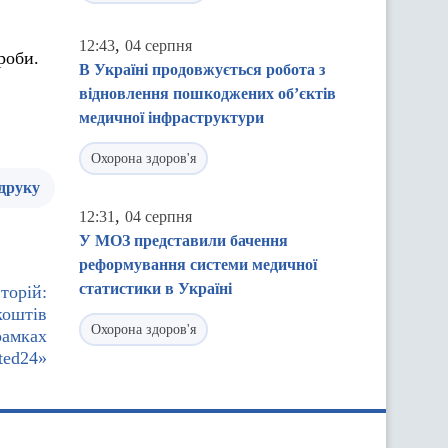
,
12:43
04 серпня
роби.
В Україні продовжується робота з
відновлення пошкоджених об’єктів
медичної інфраструктури
Охорона здоров'я
 друку
,
12:31
04 серпня
У МОЗ представили бачення
реформування системи медичної
статистики в Україні
торій:
коштів
Охорона здоров'я
рамках
ted24»