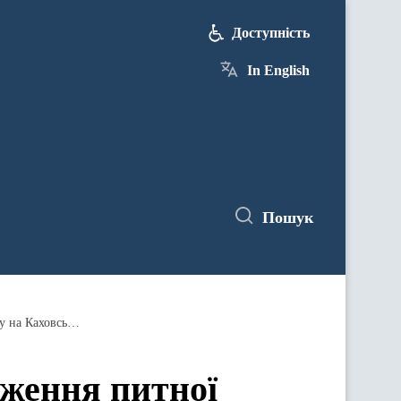
Доступність
In English
Пошук
Понад 200 тисяч таблеток для знезараження питної води видано в областях, постраждалих внаслідок теракту на Каховській ГЕС
аження питної