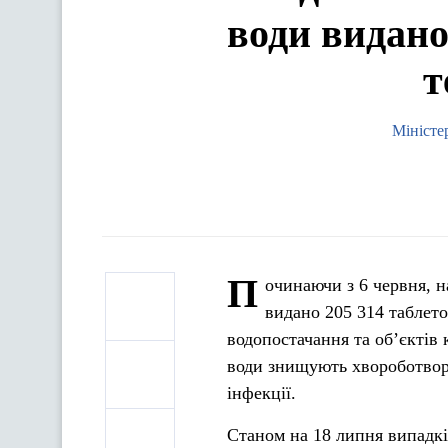
води видано
т
Міністе
П
очинаючи з 6 червня, н
видано 205 314 таблето
водопостачання та об’єктів
води знищують хвороботворн
інфекції.
Станом на 18 липня випадкі