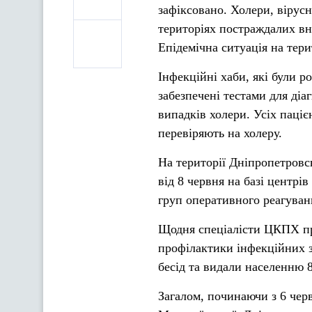
зафіксовано. Холери, вірусн
територіях постраждалих вн
Епідемічна ситуація на тер
Інфекційні хаби, які були 
забезпечені тестами для діа
випадків холери. Усіх паціє
перевіряють на холеру.
На території Дніпропетровсь
від 8 червня на базі центр
груп оперативного реагування
Щодня спеціалісти ЦКПХ пр
профілактики інфекційних з
бесід та видали населенню 
Загалом, починаючи з 6 черв