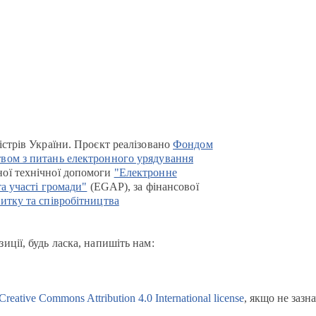
істрів України. Проєкт реалізовано
Фондом
вом з питань електронного урядування
ої технічної допомоги
"Електронне
та участі громади"
(EGAP), за фінансової
итку та співробітництва
иції, будь ласка, напишіть нам:
Creative Commons Attribution 4.0 International license
, якщо не зазн