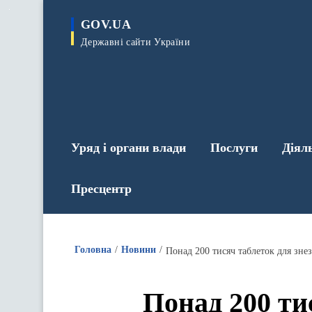
до
основного
GOV.UA
вмісту
Державні сайти України
Уряд і органи влади
Послуги
Діял
Пресцентр
Головна
Новини
Понад 200 ти