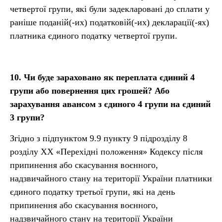
четвертої групи, які були задекларовані до сплати у
раніше поданій(-их) податковій(-их) декларації(-ях)
платника єдиного податку четвертої групи.
10.
Чи буде зараховано як переплата єдиний 4
гр
упи
або повернення цих грошей? Або
зарахування авансом з єдиного 4 гр
упи
на єдиний
3
гр
упи
?
Згідно з підпунктом 9.9 пункту 9 підрозділу 8
розділу ХХ «Перехідні положення» Кодексу після
припинення або скасування воєнного,
надзвичайного стану на території України платники
єдиного податку третьої групи, які на день
припинення або скасування воєнного,
надзвичайного стану на території України