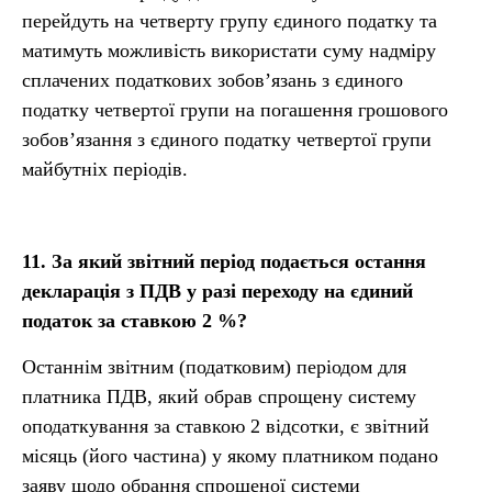
перейдуть на четверту групу єдиного податку та
матимуть можливість використати суму надміру
сплачених податкових зобов’язань з єдиного
податку четвертої групи на погашення грошового
зобов’язання з єдиного податку четвертої групи
майбутніх періодів.
11.
За який звітний період подається остання
декларація з ПДВ у разі переходу на єдиний
податок за ставкою 2
%?
Останнім звітним (податковим) періодом для
платника ПДВ, який обрав спрощену систему
оподаткування за ставкою 2 відсотки, є звітний
місяць (його частина) у якому платником подано
заяву щодо обрання спрощеної системи