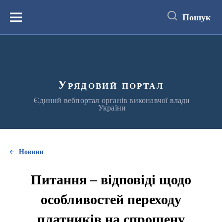
до
основного
Пошук
вмісту
Меню
Урядовий портал
Єдиний вебпортал органів виконавчої влади
України
Новини
Питання – відповіді щодо
особливостей переходу
платників на спрощену