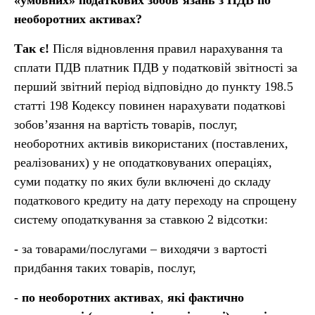
«умовних» податкових зобов’язань з ПДВ по
необоротних активах?
Так є!
Після відновлення правил нарахування та
сплати ПДВ платник ПДВ у податковій звітності за
перший звітний період відповідно до пункту 198.5
статті 198 Кодексу повинен нарахувати податкові
зобов’язання на вартість товарів, послуг,
необоротних активів використаних (поставлених,
реалізованих) у не оподатковуваних операціях,
суми податку по яких були включені до складу
податкового кредиту на дату переходу на спрощену
систему оподаткування за ставкою 2 відсотки:
-
за товарами/послугами – виходячи з вартості
придбання таких товарів, послуг,
- по необоротних активах
,
які фактично