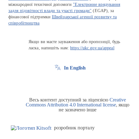
міжнародної технічної допомоги
"Електронне врядування
задля підзвітності влади та участі громади"
(EGAP), за
фінансової підтримки
Швейцарської агенції розвитку та
співробітництва
Якщо ви маєте зауваження або пропозиції, будь
ласка, напишіть нам:
https://ukc.gov.ua/appeal
In English
Весь контент доступний за ліцензією
Creative
Commons Attribution 4.0 International license
, якщо
не зазначено інше
розробник порталу