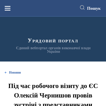
до
основного
Пошук
вмісту
Меню
Урядовий портал
Єдиний вебпортал органів виконавчої влади
України
Новини
Під час робочого візиту до ЄС
Олексій Чернишов провів
зустрічі з представниками