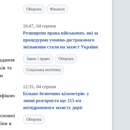
Оборона
Фінанси
,
16:47
04 серпня
Розширено права військових, які за
процедурою умовно-дострокового
звільнення стали на захист України
Закон і право
Оборона
надання
ів та
Соціальна політика
ти
,
12:35
04 серпня
Більше безпечних кілометрів: у
цифікою
липні розгорнуто ще 215 км
антидронового захисту доріг
основні
Оборона
їни в