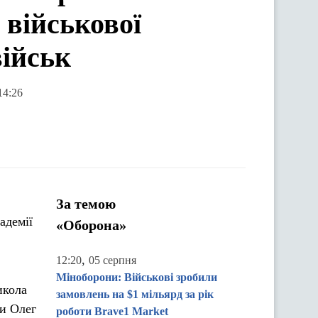
 військової
військ
14:26
За темою
адемії
«Оборона»
,
12:20
05 серпня
Міноборони: Військові зробили
икола
замовлень на $1 мільярд за рік
ни Олег
роботи Brave1 Market