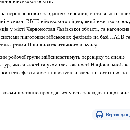
яної військової освіти.
 на першочергових завданнях керівництва та всього коле
енні у складі ВВНЗ військового ліцею, який вже цього рок
ів у місті Червоноград Львівської області, та наголосив
системи підготовки військових фахівців на базі НАСВ та 
 стандартами Північноатлантичного альянсу.
ени робочої групи здійснюватимуть перевірку та аналіз
ктур, чисельності та укомплектованості Національної ака
ності та ефективності виконувати завдання освітньої та
 заходи поетапно проводяться у всіх закладах вищої війс
Версія для