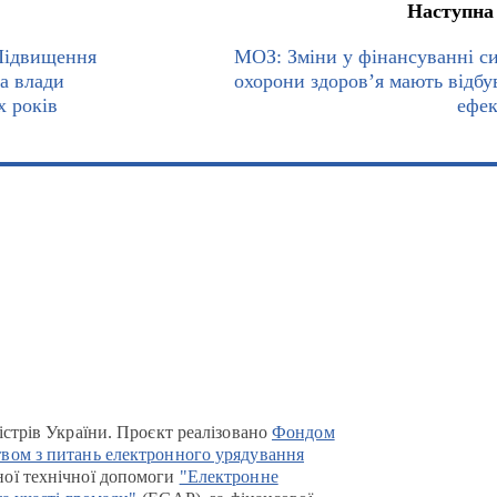
Наступна
 Підвищення
МОЗ: Зміни у фінансуванні с
та влади
охорони здоров’я мають відбу
х років
ефе
істрів України. Проєкт реалізовано
Фондом
вом з питань електронного урядування
ої технічної допомоги
"Електронне