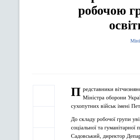
робочою гр
освіт
Міні
П
редставники вітчизнян
Міністра оборони Укра
сухопутних військ імені Пе
До складу робочої групи ув
соціальної та гуманітарної
Садовський, директор Депар