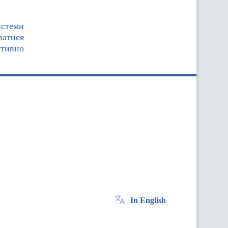
истеми
ватися
ктивно
In English