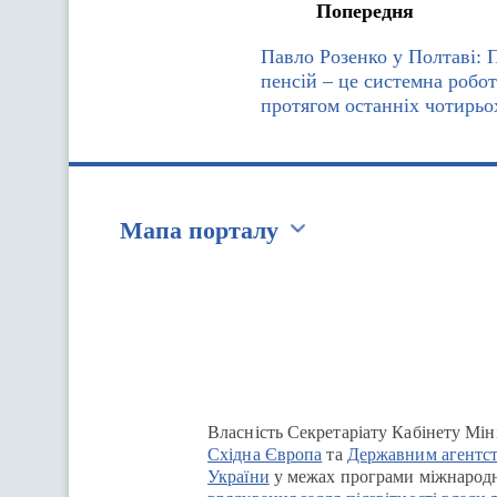
Попередня
Павло Розенко у Полтаві:
пенсій – це системна робо
протягом останніх чотирьо
Мапа порталу
Перейти на сайт Ukraine.ua
Власність Секретаріату Кабінету Мін
Східна Європа
та
Державним агентст
України
у межах програми міжнародн