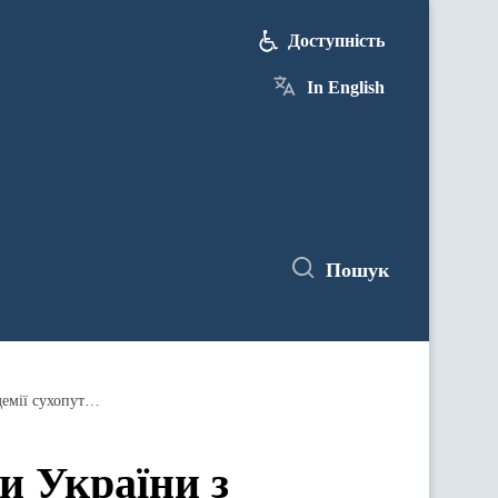
Доступність
In English
Пошук
Перший заступник Міністра оборони України з робочою групою перевіряє питання військової освіти в академії сухопутних військ
и України з