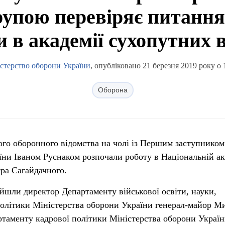
упою перевіряє питання
и в академії сухопутних 
стерство оборони України
, опубліковано 21 березня 2019 року о 
Оборона
ого оборонного відомства на чолі із Першим заступником
їни Іваном Руснаком розпочали роботу в Національній ак
тра Сагайдачного.
ійшли директор Департаменту військової освіти, науки,
 політики Міністерства оборони України генерал-майор М
таменту кадрової політики Міністерства оборони Украї