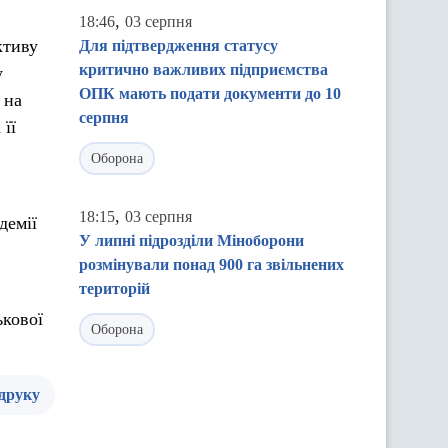
,
18:46
03 серпня
ктиву
Для підтвердження статусу
критично важливих підприємства
у
ОПК мають подати документи до 10
 на
серпня
її
Оборона
,
18:15
03 серпня
демії
У липні підрозділи Міноборони
розмінували понад 900 га звільнених
територій
ькової
Оборона
 друку