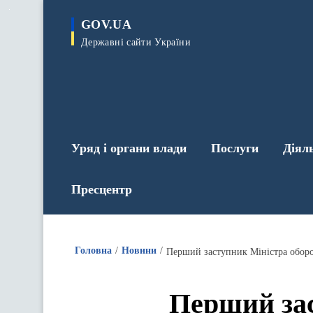
до
основного
GOV.UA
вмісту
Державні сайти України
Уряд і органи влади
Послуги
Діял
Пресцентр
Головна
Новини
Перший зас