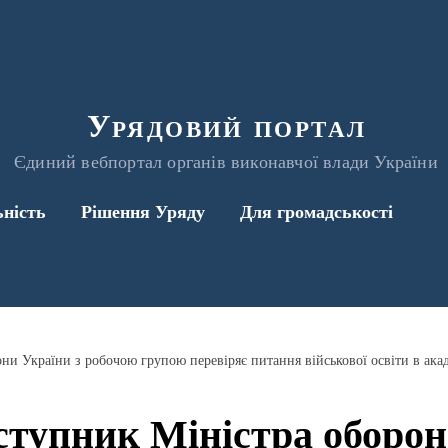
Урядовий портал
Єдиний вебпортал органів виконавчої влади України
ьність
Рішення Уряду
Для громадськості
тупник Міністра оборон