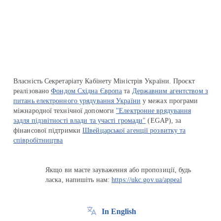
Перейти на сайт Ukraine.ua
Власність Секретаріату Кабінету Міністрів України. Проєкт
реалізовано
Фондом Східна Європа
та
Державним агентством з
питань електронного урядування України
у межах програми
міжнародної технічної допомоги
"Електронне врядування
задля підзвітності влади та участі громади"
(EGAP), за
фінансової підтримки
Швейцарської агенції розвитку та
співробітництва
Якщо ви маєте зауваження або пропозиції, будь
ласка, напишіть нам:
https://ukc.gov.ua/appeal
In English