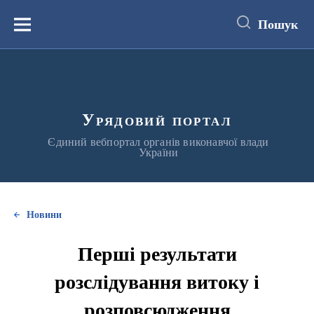
до
основного
Пошук
вмісту
Меню
Урядовий портал
Єдиний вебпортал органів виконавчої влади
України
Новини
Перші результати
розслідування витоку і
розповсюдження