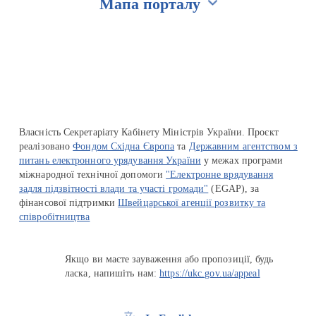
Мапа порталу
Перейти на сайт Ukraine.ua
Власність Секретаріату Кабінету Міністрів України. Проєкт
реалізовано
Фондом Східна Європа
та
Державним агентством з
питань електронного урядування України
у межах програми
міжнародної технічної допомоги
"Електронне врядування
задля підзвітності влади та участі громади"
(EGAP), за
фінансової підтримки
Швейцарської агенції розвитку та
співробітництва
Якщо ви маєте зауваження або пропозиції, будь
ласка, напишіть нам:
https://ukc.gov.ua/appeal