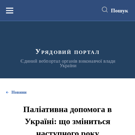
до
основного
Пошук
вмісту
Меню
Урядовий портал
Єдиний вебпортал органів виконавчої влади
України
Новини
Паліативна допомога в
Україні: що зміниться
наступного року