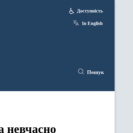
Доступність
In English
Пошук
а невчасно