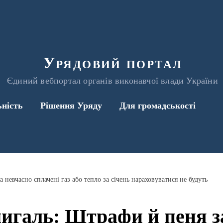
Урядовий портал
Єдиний вебпортал органів виконавчої влади України
ьність
Рішення Уряду
Для громадськості
невчасно сплачені газ або тепло за січень нараховуватися не будуть
галь: Штрафи й пеня з