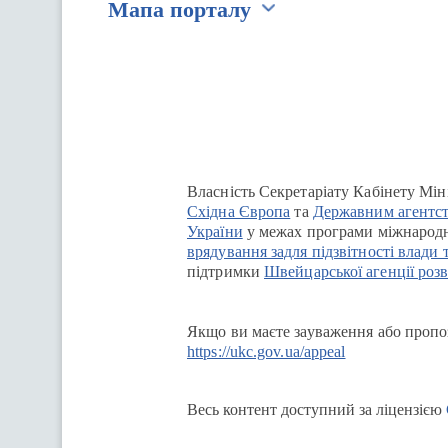
Мапа порталу
Перейти на сайт Ukraine.ua
Власність Секретаріату Кабінету Мін
Східна Європа
та
Державним агентст
України
у межах програми міжнародн
врядування задля підзвітності влади 
підтримки
Швейцарської агенції розв
Якщо ви маєте зауваження або пропоз
https://ukc.gov.ua/appeal
Весь контент доступний за ліцензією