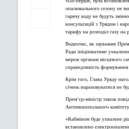
«По-перше, була встановлена
опалювального сезону не ви
гарячу воду не будуть зміню
консультацій з Урядом і н
тарифу на розподіл газу на 
Водночас, як зауважив Прем
Ради ініціюватиме ухваленн
мереж органам місцевого са
справедливість формування 
Крім того, Глава Уряду наго
січень нараховуватися не бу
Прем’єр-міністр також повід
Антимонопольного комітету 
«Кабміном буде ухвалене рі
встановлено електроопаленн