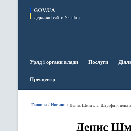
до
основного
GOV.UA
вмісту
Державні сайти України
Уряд і органи влади
Послуги
Діял
Пресцентр
Головна
Новини
Денис Шмигаль: Штрафи й пеня за 
Денис Шми