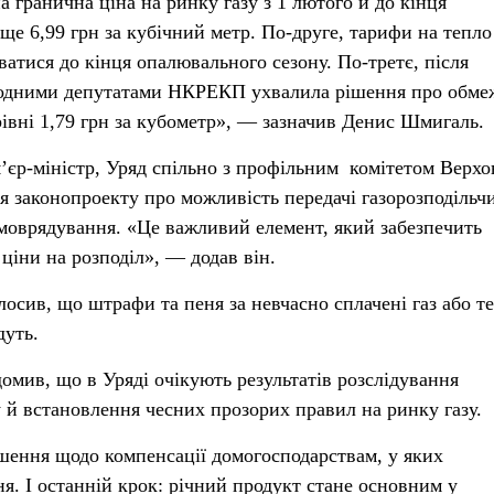
 гранична ціна на ринку газу з 1 лютого й до кінця
ще 6,99 грн за кубічний метр. По-друге, тарифи на тепло
ватися до кінця опалювального сезону. По-третє, після
ародними депутатами НКРЕКП ухвалила рішення про обме
рівні 1,79 грн за кубометр», — зазначив Денис Шмигаль.
’єр-міністр, Уряд спільно з профільним комітетом Верхо
я законопроекту про можливість передачі газорозподільч
моврядування. «Це важливий елемент, який забезпечить
ціни на розподіл», — додав він.
лосив, що штрафи та пеня за невчасно сплачені газ або те
дуть.
омив, що в Уряді очікують результатів розслідування
й встановлення чесних прозорих правил на ринку газу.
шення щодо компенсації домогосподарствам, у яких
я. І останній крок: річний продукт стане основним у