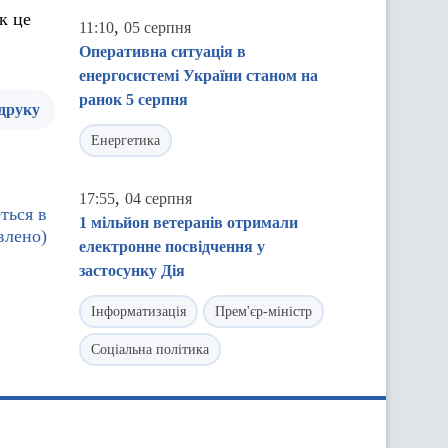
к це
,
11:10
05 серпня
Оперативна ситуація в
енергосистемі України станом на
ранок 5 серпня
 друку
Енергетика
,
17:55
04 серпня
ться в
1 мільйон ветеранів отримали
влено)
електронне посвідчення у
застосунку Дія
Інформатизація
Прем'єр-міністр
Соціальна політика