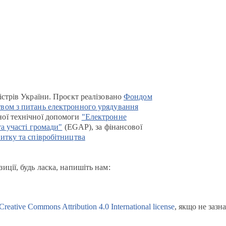
істрів України. Проєкт реалізовано
Фондом
вом з питань електронного урядування
ої технічної допомоги
"Електронне
та участі громади"
(EGAP), за фінансової
итку та співробітництва
иції, будь ласка, напишіть нам:
Creative Commons Attribution 4.0 International license
, якщо не зазн