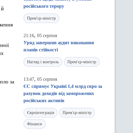
російського терору
 й
Прем'єр-міністр
ження
,
21:16
05 серпня
Уряд завершив аудит виконання
вної
планів стійкості
их
Нагляд і контроль
Прем'єр-міністр
,
13:47
05 серпня
пло за
ЄС спрямує Україні 1,4 млрд євро за
рахунок доходів від заморожених
російських активів
Євроінтеграція
Прем'єр-міністр
Фінанси