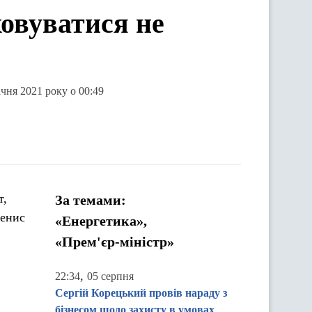
ховуватися не
чня 2021 року о 00:49
т,
За темами:
Денис
«Енергетика»,
«Прем'єр-міністр»
,
22:34
05 серпня
Сергій Корецький провів нараду з
бізнесом щодо захисту в умовах