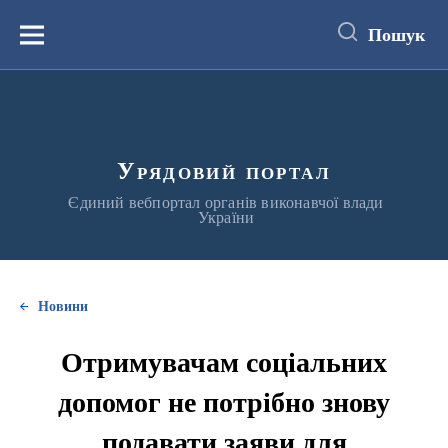
до
основного
Пошук
вмісту
Меню
Урядовий портал
Єдиний вебпортал органів виконавчої влади
України
Новини
Отримувачам соціальних
допомог не потрібно знову
подавати заяви для