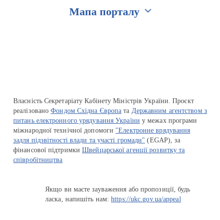
Мапа порталу
Перейти на сайт Ukraine.ua
Власність Секретаріату Кабінету Міністрів України. Проєкт
реалізовано
Фондом Східна Європа
та
Державним агентством з
питань електронного урядування України
у межах програми
міжнародної технічної допомоги
"Електронне врядування
задля підзвітності влади та участі громади"
(EGAP), за
фінансової підтримки
Швейцарської агенції розвитку та
співробітництва
Якщо ви маєте зауваження або пропозиції, будь
ласка, напишіть нам:
https://ukc.gov.ua/appeal