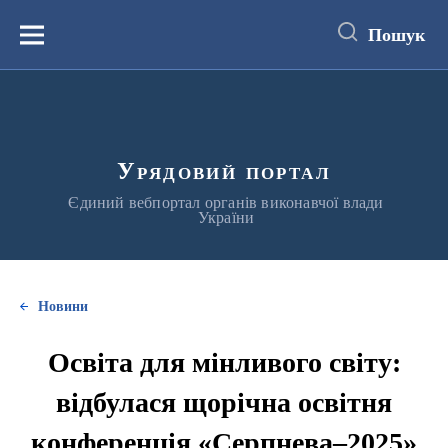
до
основного
Пошук
вмісту
Меню
Урядовий портал
Єдиний вебпортал органів виконавчої влади
України
Новини
Освіта для мінливого світу:
відбулася щорічна освітня
конференція «Серпнева–2025»