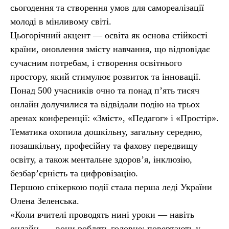
сьогодення та створення умов для самореалізації
молоді в мінливому світі.
Цьогорічний акцент — освіта як основа стійкості
країни, оновлення змісту навчання, що відповідає
сучасним потребам, і створення освітнього
простору, який стимулює розвиток та інновації.
Понад 500 учасників очно та понад п’ять тисяч
онлайн долучилися та відвідали подію на трьох
аренах конференції: «Зміст», «Педагог» і «Простір».
Тематика охопила дошкільну, загальну середню,
позашкільну, професійну та фахову передвищу
освіту, а також ментальне здоров’я, інклюзію,
безбар’єрність та цифровізацію.
Першою спікеркою події стала перша леді України
Олена Зеленська.
«Коли вчителі проводять нині уроки — навіть
онлайн, — вони роблять головне: повертають у