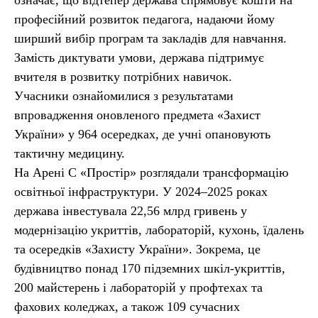
означає, що відтепер держава спрямовує кошти на
професійний розвиток педагога, надаючи йому
ширший вибір програм та закладів для навчання.
Замість диктувати умови, держава підтримує
вчителя в розвитку потрібних навичок.
Учасники ознайомилися з результатами
впровадження оновленого предмета «Захист
України» у 964 осередках, де учні опановують
тактичну медицину.
На Арені С «Простір» розглядали трансформацію
освітньої інфраструктури. У 2024–2025 роках
держава інвестувала 22,56 млрд гривень у
модернізацію укриттів, лабораторій, кухонь, їдалень
та осередків «Захисту України». Зокрема, це
будівництво понад 170 підземних шкіл-укриттів,
200 майстерень і лабораторій у профтехах та
фахових коледжах, а також 109 сучасних