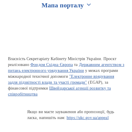
Мапа порталу
Перейти на сайт Ukraine.ua
Власність Секретаріату Кабінету Міністрів України. Проєкт
реалізовано
Фондом Східна Європа
та
Державним агентством з
питань електронного урядування України
у межах програми
міжнародної технічної допомоги
"Електронне врядування
задля підзвітності влади та участі громади"
(EGAP), за
фінансової підтримки
Швейцарської агенції розвитку та
співробітництва
Якщо ви маєте зауваження або пропозиції, будь
ласка, напишіть нам:
https://ukc.gov.ua/appeal