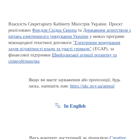
Власність Секретаріату Кабінету Міністрів України. Проєкт
реалізовано
Фондом Східна Європа
та
Державним агентством з
питань електронного урядування України
у межах програми
міжнародної технічної допомоги
"Електронне врядування
задля підзвітності влади та участі громади"
(EGAP), за
фінансової підтримки
Швейцарської агенції розвитку та
співробітництва
Якщо ви маєте зауваження або пропозиції, будь
ласка, напишіть нам:
https://ukc.gov.ua/appeal
In English
Весь контент доступний за ліцензією
Creative