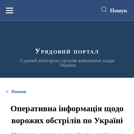
до
основного
Пошук
вмісту
Меню
Урядовий портал
Єдиний вебпортал органів виконавчої влади
України
Новини
Оперативна інформація щодо
ворожих обстрілів по Україні