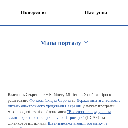
Попередня
Наступна
Мапа порталу
Перейти на сайт Ukraine.ua
Власність Секретаріату Кабінету Міністрів України. Проєкт
реалізовано
Фондом Східна Європа
та
Державним агентством з
питань електронного урядування України
у межах програми
міжнародної технічної допомоги
"Електронне врядування
задля підзвітності влади та участі громади"
(EGAP), за
фінансової підтримки
Швейцарської агенції розвитку та