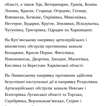
області, а також Уди, Ветеринарне, Гранів, Козача
Лопань, Красне, Стариця, Огірцеве, Гатище,
Вовчанськ, Бочкове, Охрімівка, Миколаївка,
Нестерне, Бударки, Кругле, Землянки, Вільхуватка,
Чугунівка, Григорівка, Одрадне на Харківщині.
На Куп’янському напрямку артилерійських і
мінометних обстрілів противника зазнали
Колодязне, Красне Перше, Фиголівка,
Новомлинськ, Дворічна, Западне, Масютівка,
Кислівка та Берестове Харківської області.
На Лиманському напрямку противник здійснив
безуспішні наступальні дії в напрямку Роздолівки.
Артилерійських обстрілів зазнали Невське і
Білогорівка Луганської області та Торське,
Серебрянка, Верхньокам’янське, Спірне і