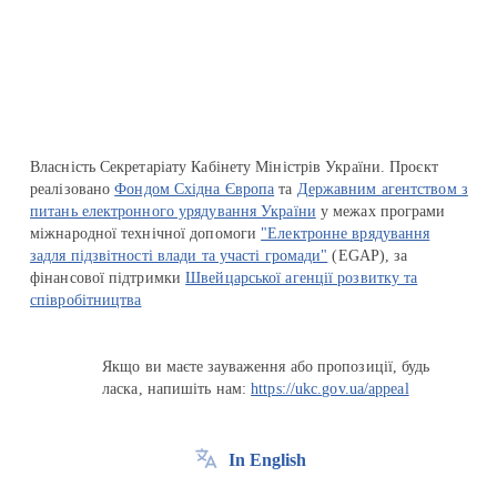
Перейти на сайт Ukraine.ua
Власність Секретаріату Кабінету Міністрів України. Проєкт
реалізовано
Фондом Східна Європа
та
Державним агентством з
питань електронного урядування України
у межах програми
міжнародної технічної допомоги
"Електронне врядування
задля підзвітності влади та участі громади"
(EGAP), за
фінансової підтримки
Швейцарської агенції розвитку та
співробітництва
Якщо ви маєте зауваження або пропозиції, будь
ласка, напишіть нам:
https://ukc.gov.ua/appeal
In English