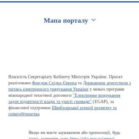
Мапа порталу
Перейти на сайт Ukraine.ua
Власність Секретаріату Кабінету Міністрів України. Проєкт
реалізовано
Фондом Східна Європа
та
Державним агентством з
питань електронного урядування України
у межах програми
міжнародної технічної допомоги
"Електронне врядування
задля підзвітності влади та участі громади"
(EGAP), за
фінансової підтримки
Швейцарської агенції розвитку та
співробітництва
Якщо ви маєте зауваження або пропозиції, будь
ласка, напишіть нам:
https://ukc.gov.ua/appeal