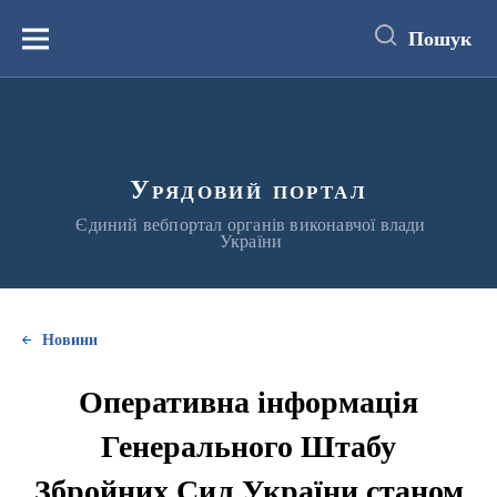
до
основного
Пошук
вмісту
Меню
Урядовий портал
Єдиний вебпортал органів виконавчої влади
України
Новини
Оперативна інформація
Генерального Штабу
Збройних Сил України станом