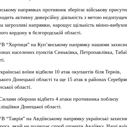
ському напрямках противник зберігає військову присутн
водить активну диверсійну діяльність з метою недопуще
а загрозливі напрямки, нарощує щільність мінно-вибухо
ого кордону в бєлгородській області.
СУВ “Хортиця” на Куп’янському напрямку нашими захисн
йонах населених пунктів Синьківка, Петропавлівка, Табаї
ті.
раїнські воїни відбили 10 атак окупантів біля Тернів,
кого Донецької області та ще 15 атак в районах Серебря
нської області.
Силами оборони відбито 4 атаки противника поблизу
Кліщіївки Донецької області.
УВ “Таврія” на Авдіївському напрямку українські захисн
ога, який не полишає спроб оточити Авдіївку. Наші вої