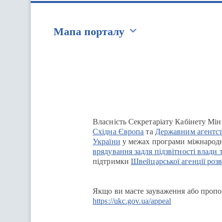
Мапа порталу
Перейти на сайт Ukraine.ua
Власність Секретаріату Кабінету Мін
Східна Європа
та
Державним агентст
України
у межах програми міжнародн
врядування задля підзвітності влади 
підтримки
Швейцарської агенції розв
Якщо ви маєте зауваження або пропоз
https://ukc.gov.ua/appeal