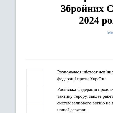
Збройних С
2024 р
Мін
Розпочалася шістсот дев’ян
федерації проти України.
Російська федерація продовж
тактику терору, завдає раке
систем залпового вогню не 
нашої держави.