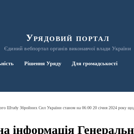
Урядовий портал
Єдиний вебпортал органів виконавчої влади України
ьність
Рішення Уряду
Для громадськості
а інформація Генераль