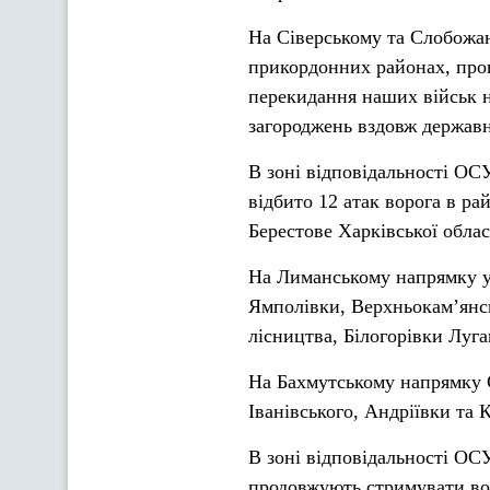
На Сіверському та Слобожан
прикордонних районах, про
перекидання наших військ н
загороджень вздовж державн
В зоні відповідальності О
відбито 12 атак ворога в ра
Берестове Харківської облас
На Лиманському напрямку ук
Ямполівки, Верхньокам’янсь
лісництва, Білогорівки Луга
На Бахмутському напрямку 
Іванівського, Андріївки та 
В зоні відповідальності ОС
продовжують стримувати вор