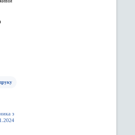
живій
я
 друку
ника з
1.2024