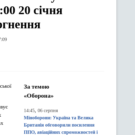
00 20 січня
ргнення
7:09
ської
За темою
«Оборона»
овує
,
14:45
06 серпня
х
Міноборони: Україна та Велика
ах
Британія обговорили посилення
ППО, авіаційних спроможностей і