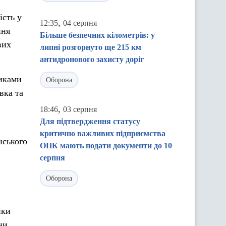
ість у
,
12:35
04 серпня
ння
Більше безпечних кілометрів: у
вих
липні розгорнуто ще 215 км
антидронового захисту доріг
иками
Оборона
вка та
,
18:46
03 серпня
Для підтвердження статусу
критично важливих підприємства
нського
ОПК мають подати документи до 10
серпня
Оборона
ики
ни