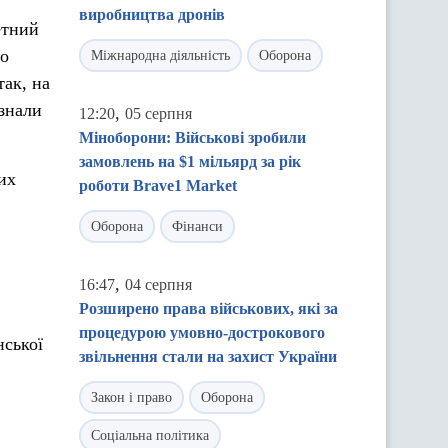
виробництва дронів
етний
по
Міжнародна діяльність
Оборона
так, на
азнали
,
12:20
05 серпня
Міноборони: Військові зробили
замовлень на $1 мільярд за рік
их
роботи Brave1 Market
Оборона
Фінанси
,
16:47
04 серпня
Розширено права військових, які за
процедурою умовно-дострокового
нської
звільнення стали на захист України
Закон і право
Оборона
Соціальна політика