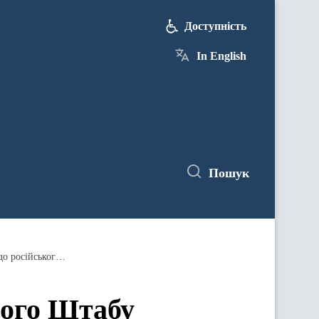
Доступність
In English
Пошук
Оперативна інформація Генерального Штабу Збройних Сил України станом на 06:00 20 січня 2024 року щодо російського вторгнення
ного Штабу