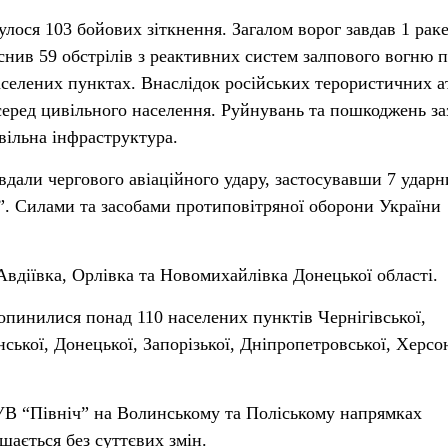
улося 103 бойових зіткнення. Загалом ворог завдав 1 рак
йснив 59 обстрілів з реактивних систем залпового вогню 
аселених пунктах. Внаслідок російських терористичних а
 серед цивільного населення. Руйнувань та пошкоджень з
вільна інфраструктура.
вдали чергового авіаційного удару, застосувавши 7 ударн
. Силами та засобами протиповітряної оборони України
Авдіївка, Орлівка та Новомихайлівка Донецької області.
опинилися понад 110 населених пунктів Чернігівської,
нської, Донецької, Запорізької, Дніпропетровської, Херсо
УВ “Північ” на Волинському та Поліському напрямках
шається без суттєвих змін.