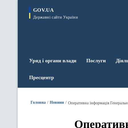
до
основного
GOV.UA
вмісту
Державні сайти України
Уряд і органи влади
Послуги
Діял
Пресцентр
Головна
Новини
Оперативн