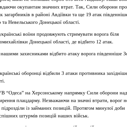
авдаючи окупантам значних втрат. Так, Сили оборони пр
к загарбників в районі Авдіївки та ще 19 атак південніш
 та Невельського Донецької області.
країнські воїни продовжують стримувати ворога біля
омихайлівки Донецької області, де відбито 12 атак.
нашими захисниками відбито атаку ворога південніше З
країнські оборонці відбили 3 атаки противника західніш
ті.
СУВ “Одеса” на Херсонському напрямку Сили оборони над
ирення плацдарму. Незважаючи на значні втрати, ворог н
підрозділи із займаних позицій. Протягом минулої доби
спішних штурмів позицій наших військ.