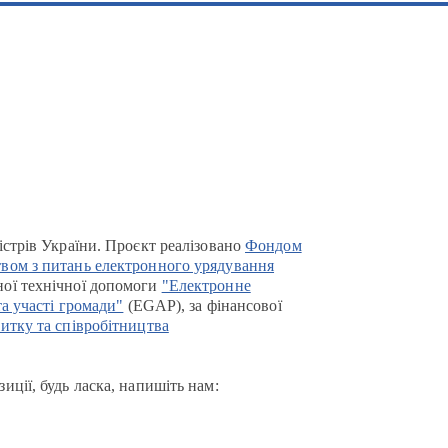
істрів України. Проєкт реалізовано
Фондом
вом з питань електронного урядування
ої технічної допомоги
"Електронне
та участі громади"
(EGAP), за фінансової
итку та співробітництва
иції, будь ласка, напишіть нам: