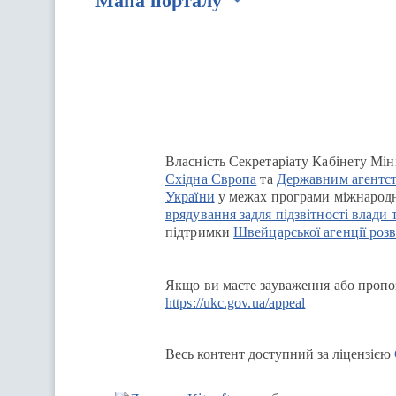
Мапа порталу
Перейти на сайт Ukraine.ua
Власність Секретаріату Кабінету Мін
Східна Європа
та
Державним агентст
України
у межах програми міжнародн
врядування задля підзвітності влади 
підтримки
Швейцарської агенції розв
Якщо ви маєте зауваження або пропоз
https://ukc.gov.ua/appeal
Весь контент доступний за ліцензією