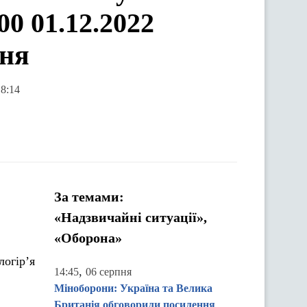
0 01.12.2022
ння
18:14
За темами:
«Надзвичайні ситуації»,
«Оборона»
логір’я
,
14:45
06 серпня
Міноборони: Україна та Велика
Британія обговорили посилення