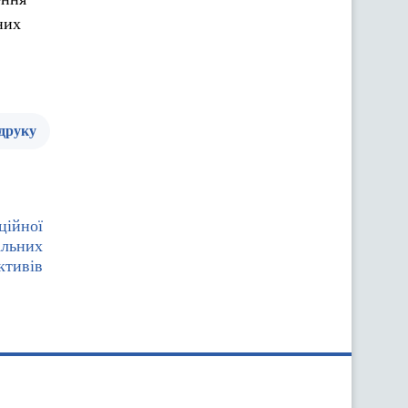
них
 друку
ційної
альних
ктивів