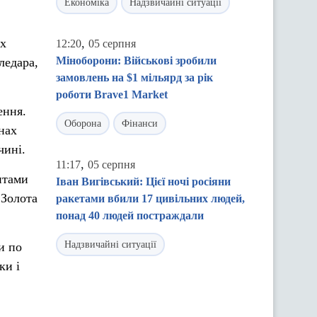
Економіка
Надзвичайні ситуації
ах
,
12:20
05 серпня
Міноборони: Військові зробили
ледара,
замовлень на $1 мільярд за рік
роботи Brave1 Market
ення.
Оборона
Фінанси
нах
чині.
,
11:17
05 серпня
нтами
Іван Вигівський: Цієї ночі росіяни
 Золота
ракетами вбили 17 цивільних людей,
понад 40 людей постраждали
Надзвичайні ситуації
и по
ки і