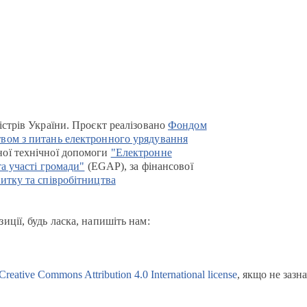
істрів України. Проєкт реалізовано
Фондом
вом з питань електронного урядування
ої технічної допомоги
"Електронне
та участі громади"
(EGAP), за фінансової
итку та співробітництва
иції, будь ласка, напишіть нам:
Creative Commons Attribution 4.0 International license
, якщо не зазн