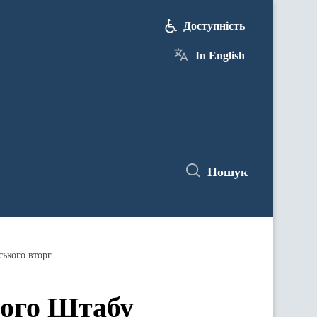
Доступність
In English
Пошук
Оперативна інформація Генерального Штабу Збройних Сил України станом на 18:00 01.12.2022 щодо російського вторгнення
ного Штабу