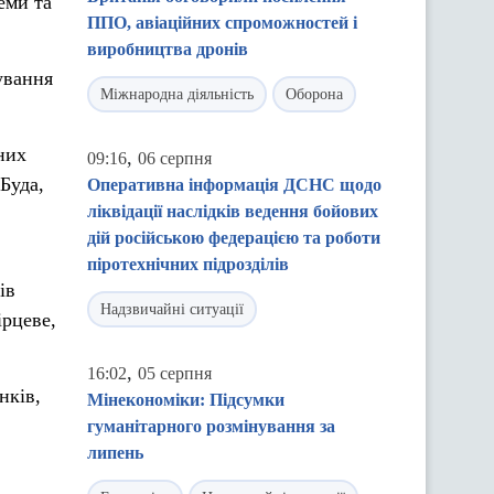
еми та
ППО, авіаційних спроможностей і
виробництва дронів
ування
Міжнародна діяльність
Оборона
них
,
09:16
06 серпня
Буда,
Оперативна інформація ДСНС щодо
ліквідації наслідків ведення бойових
дій російською федерацією та роботи
піротехнічних підрозділів
ів
Надзвичайні ситуації
ірцеве,
,
16:02
05 серпня
нків,
Мінекономіки: Підсумки
гуманітарного розмінування за
липень