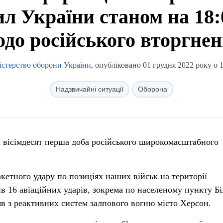
л України станом на 18:0
до російського вторгне
істерство оборони України
, опубліковано 01 грудня 2022 року о 
Надзвичайні ситуації
Оборона
ті вісімдесят перша доба російського широкомасштабного
кетного удару по позиціях наших військ на території
ив 16 авіаційних ударів, зокрема по населеному пункту Бі
ляв з реактивних систем залпового вогню місто Херсон.