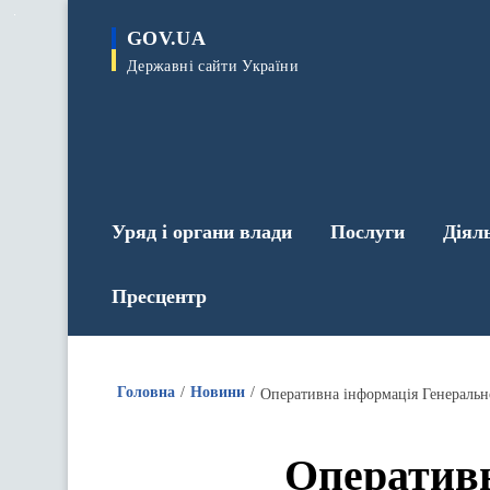
до
основного
GOV.UA
вмісту
Державні сайти України
Уряд і органи влади
Послуги
Діял
Пресцентр
Головна
Новини
Оперативн