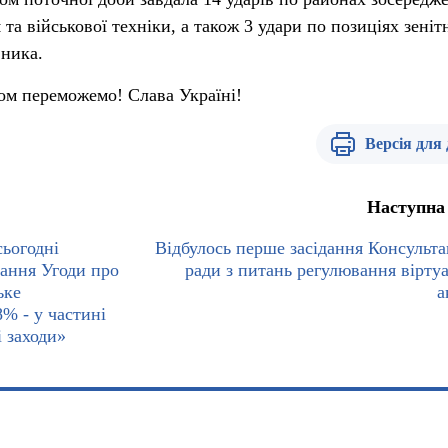
 та військової техніки, а також 3 удари по позиціях зеніт
вника.
ом переможемо! Слава Україні!
Версія для
Наступна
ьогодні
Відбулось перше засідання Консульта
нання Угоди про
ради з питань регулювання вірту
ьке
а
% - у частині
і заходи»