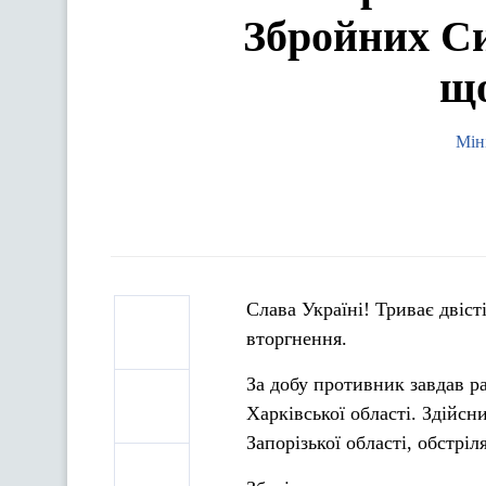
Збройних Си
що
Мін
Слава Україні! Триває двіс
вторгнення.
За
добу противник завдав ра
Харківської області. Здійсн
Запорізької області, обстрі