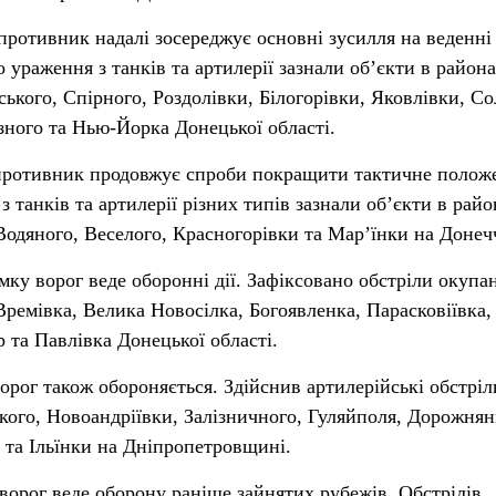
ротивник надалі зосереджує основні зусилля на веденні
 ураження з танків та артилерії зазнали обʼєкти в район
ького, Спірного, Роздолівки, Білогорівки, Яковлівки, Со
ізного та Нью-Йорка Донецької області.
противник продовжує спроби покращити тактичне полож
 танків та артилерії різних типів зазнали обʼєкти в райо
Водяного, Веселого, Красногорівки та Мар’їнки на Донеч
ку ворог веде оборонні дії. Зафіксовано обстріли окупа
Времівка, Велика Новосілка, Богоявленка, Парасковіївка,
р та Павлівка Донецької області.
орог також обороняється. Здійснив артилерійські обстріл
кого, Новоандріївки, Залізничного, Гуляйполя, Дорожнян
ті та Ільїнки на Дніпропетровщині.
орог веде оборону раніше зайнятих рубежів. Обстрілів