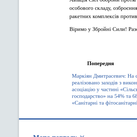
особового складу, озброєння
ракетних комплексів проти
Віримо у Збройні Сили! Раз
Попередня
Маркіян Дмитрасевич: На с
реалізовано заходів з вико
асоціацію у частині «Сільс
господарство» на 54% та 68
«Санітарні та фітосанітарн