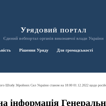
Урядовий портал
Єдиний вебпортал органів виконавчої влади України
ьність
Рішення Уряду
Для громадськості
а інформація Генераль