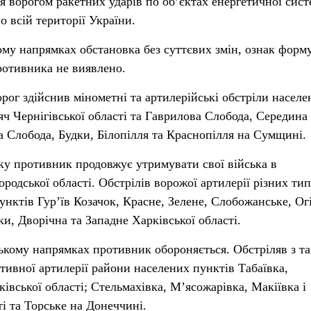
ня ворогом ракетних ударів по об’єктах енергетичної сист
 всій території України.
му напрямках обстановка без суттєвих змін, ознак форм
ротивника не виявлено.
рог здійснив мінометні та артилерійські обстріли населе
яч Чернігівської області та Гаврилова Слобода, Середина 
а Слобода, Будки, Білопілля та Краснопілля на Сумщині.
у противник продовжує утримувати свої війська в
одської області. Обстрілів ворожої артилерії різних тип
нктів Гур’їв Козачок, Красне, Зелене, Слобожанське, Ог
и, Дворічна та Западне Харківської області.
кому напрямках противник обороняється. Обстріляв з та
ктивної артилерії райони населених пунктів Табаївка,
івської області; Стельмахівка, М’ясожарівка, Макіївка і
і та Торське на Донеччині.