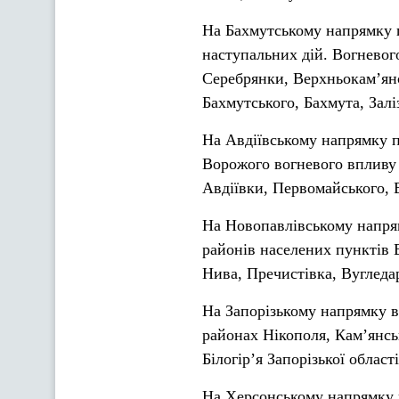
На Бахмутському напрямку п
наступальних дій. Вогневого
Серебрянки, Верхньокам’янс
Бахмутського, Бахмута, Зал
На Авдіївському напрямку 
Ворожого вогневого впливу з
Авдіївки, Первомайського, 
На Новопавлівському напрям
районів населених пунктів 
Нива, Пречистівка, Вугледа
На Запорізькому напрямку в
районах Нікополя, Кам’янсь
Білогір’я Запорізької облас
На Херсонському напрямку в