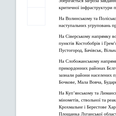
Зберігається загроза завдан
критичної інфраструктури по
На Волинському та Полісько
наступальних угруповань п
На Сіверському напрямку во
пунктів Костобобрів і Грем’
Пустогород, Бачівськ, Вільн
На Слобожанському напрямк
прикордонних районах Бєлгор
зазнали райони населених пу
Бочкове, Мала Вовча, Бударк
На Куп’янському та Лимансь
мінометів, ствольної та реа
Крохмальне і Берестове Харк
Площанка Луганської област