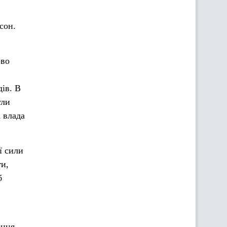
сон.
ово
дів. В
ули
 влада
ї сили
ги,
б
ення