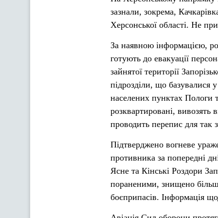
зазнали, зокрема, Качкарівк
Херсонської області. Не при
За наявною інформацією, рос
готують до евакуації персо
зайнятої території Запорізь
підрозділи, що базувалися у
населених пунктах Пологи т
розквартировані, вивозять 
проводить перепис для так з
Підтверджено вогневе ураж
противника за попередні дн
Ясне та Кінські Роздори Зап
пораненими, знищено більше
боєприпасів. Інформація що
Авіація Сил оборони протяг