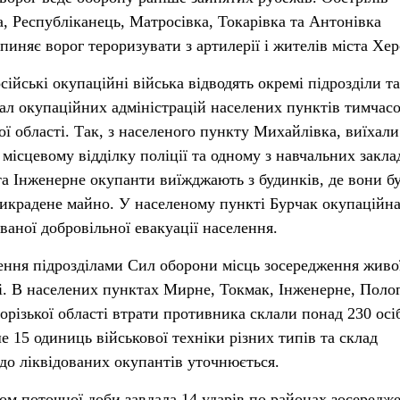
а, Республіканець, Матросівка, Токарівка та Антонівка
пиняє ворог тероризувати з артилерії і жителів міста Хер
ійські окупаційні війська відводять окремі підрозділи та
нал окупаційних адміністрацій населених пунктів тимчас
кої області. Так, з населеного пункту Михайлівка, виїхали
 місцевому відділку поліції та одному з навчальних закла
а Інженерне окупанти виїжджають з будинків, де вони б
викрадене майно. У населеному пункті Бурчак окупаційна
ваної добровільної евакуації населення.
ення підрозділами Сил оборони місць зосередження живо
і. В населених пунктах Мирне, Токмак, Інженерне, Поло
орізької області втрати противника склали понад 230 осі
 15 одиниць військової техніки різних типів та склад
до ліквідованих окупантів уточнюється.
ом поточної доби завдала 14 ударів по районах зосередж