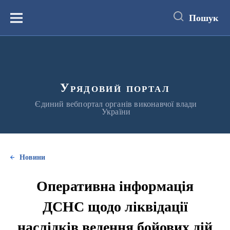
до
основного
Пошук
вмісту
Меню
Урядовий портал
Єдиний вебпортал органів виконавчої влади
України
Новини
Оперативна інформація
ДСНС щодо ліквідації
наслідків ведення бойових дій