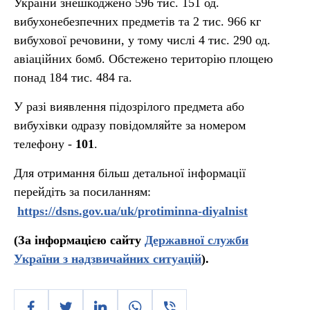
України знешкоджено 596 тис. 151 од.
вибухонебезпечних предметів та 2 тис. 966 кг
вибухової речовини, у тому числі 4 тис. 290 од.
авіаційних бомб. Обстежено територію площею
понад 184 тис. 484 га.
У разі виявлення підозрілого предмета або
вибухівки одразу повідомляйте за номером
телефону -
101
.
Для отримання більш детальної інформації
перейдіть за посиланням:
https://dsns.gov.ua/uk/protiminna-diyalnist
(За інформацією сайту
Державної служби
України з надзвичайних ситуацій
).