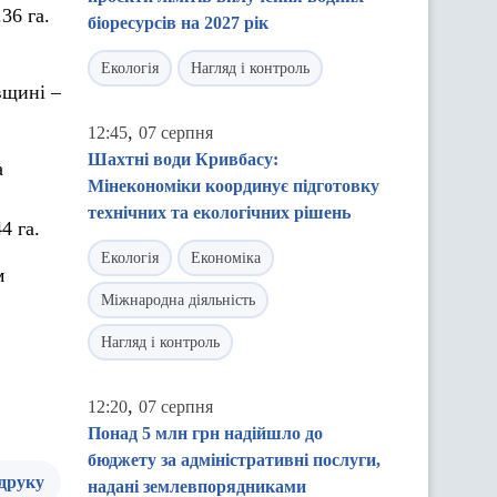
36 га.
біоресурсів на 2027 рік
Екологія
Нагляд і контроль
вщині –
,
12:45
07 серпня
Шахтні води Кривбасу:
а
Мінекономіки координує підготовку
технічних та екологічних рішень
4 га.
Екологія
Економіка
м
Міжнародна діяльність
Нагляд і контроль
,
12:20
07 серпня
Понад 5 млн грн надійшло до
бюджету за адміністративні послуги,
 друку
надані землевпорядниками