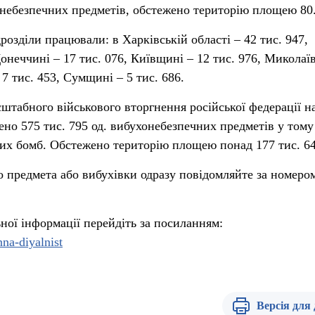
небезпечних предметів, обстежено територію площею 80.
розділи працювали: в Харківській області – 42 тис. 947,
онеччині – 17 тис. 076, Київщині – 12 тис. 976, Миколаї
 7 тис. 453, Сумщині – 5 тис. 686.
штабного військового вторгнення російської федерації н
ено 575 тис. 795 од. вибухонебезпечних предметів у тому
йних бомб. Обстежено територію площею понад 177 тис. 64
го предмета або вибухівки одразу повідомляйте за номеро
ної інформації перейдіть за посиланням:
nna-diyalnist
Версія для