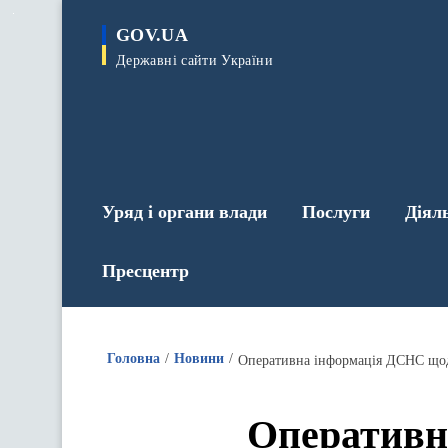
до
основного
GOV.UA
вмісту
Державні сайти України
Уряд і органи влади
Послуги
Діял
Пресцентр
Головна
Новини
Оперативна інформація ДСНС щодо 
Оперативн