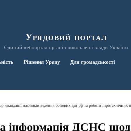
Урядовий портал
Єдиний вебпортал органів виконавчої влади України
ьність
Рішення Уряду
Для громадськості
ліквідації наслідків ведення бойових дій рф та роботи піротехнічних п
а інформація ДСНС щодо 