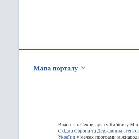
Мапа порталу
Перейти на сайт Ukraine.ua
Власність Секретаріату Кабінету Мін
Східна Європа
та
Державним агентст
України
у межах програми міжнародн