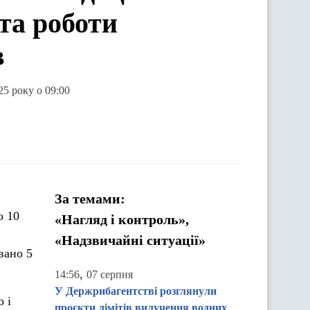
 та роботи
в
25 року о 09:00
За темами:
о 10
«Нагляд і контроль»,
«Надзвичайні ситуації»
вано 5
,
14:56
07 серпня
У Держрибагентстві розглянули
 і
проєкти лімітів вилучення водних