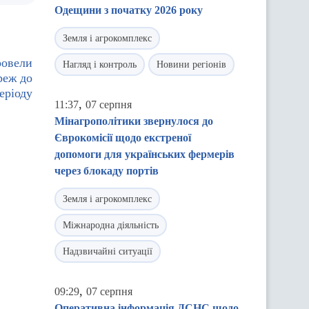
Одещини з початку 2026 року
Земля і агрокомплекс
ровели
Нагляд і контроль
Новини регіонів
реж до
еріоду
,
11:37
07 серпня
Мінагрополітики звернулося до
Єврокомісії щодо екстреної
допомоги для українських фермерів
через блокаду портів
Земля і агрокомплекс
Міжнародна діяльність
Надзвичайні ситуації
,
09:29
07 серпня
Оперативна інформація ДСНС щодо