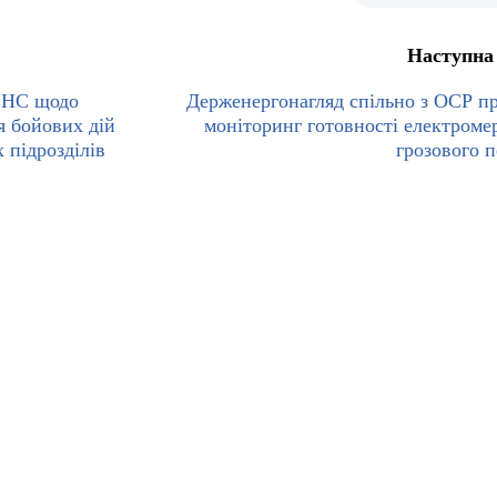
Наступна
СНС щодо
Держенергонагляд спільно з ОСР п
ня бойових дій
моніторинг готовності електроме
 підрозділів
грозового п