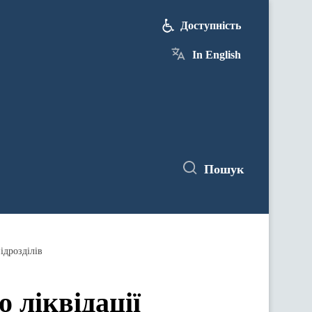
Доступність
In English
Пошук
ідрозділів
ліквідації