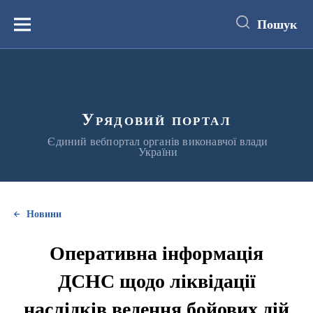
до
основного
Пошук
вмісту
Меню
Урядовий портал
Єдиний вебпортал органів виконавчої влади
України
Новини
Оперативна інформація
ДСНС щодо ліквідації
наслідків ведення бойових дій