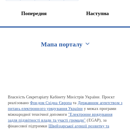
Попередня
Наступна
Мапа порталу
Перейти на сайт Ukraine.ua
Власність Секретаріату Кабінету Міністрів України. Проєкт
реалізовано
Фондом Східна Європа
та
Державним агентством з
питань електронного урядування України
у межах програми
міжнародної технічної допомоги
"Електронне врядування
задля підзвітності влади та участі громади"
(EGAP), за
фінансової підтримки
Швейцарської агенції розвитку та