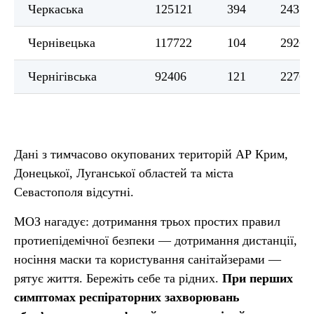
Черкаська
125121
394
2431
Чернівецька
117722
104
2926
Чернігівська
92406
121
2276
Дані з тимчасово окупованих територій АР Крим,
Донецької, Луганської областей та міста
Севастополя відсутні.
МОЗ нагадує: дотримання трьох простих правил
протиепідемічної безпеки — дотримання дистанції,
носіння маски та користування санітайзерами —
рятує життя. Бережіть себе та рідних.
При перших
симптомах респіраторних захворювань