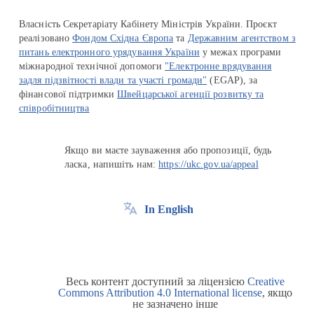
Власність Секретаріату Кабінету Міністрів України. Проєкт
реалізовано
Фондом Східна Європа
та
Державним агентством з
питань електронного урядування України
у межах програми
міжнародної технічної допомоги
"Електронне врядування
задля підзвітності влади та участі громади"
(EGAP), за
фінансової підтримки
Швейцарської агенції розвитку та
співробітництва
Якщо ви маєте зауваження або пропозиції, будь
ласка, напишіть нам:
https://ukc.gov.ua/appeal
In English
Весь контент доступний за ліцензією
Creative
Commons Attribution 4.0 International license
, якщо
не зазначено інше