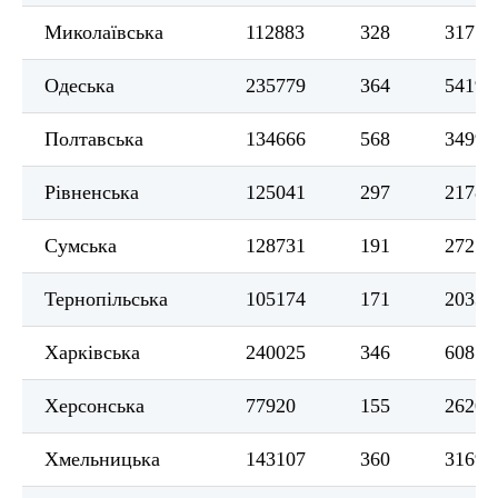
Миколаївська
112883
328
3171
Одеська
235779
364
5419
Полтавська
134666
568
3499
Рівненська
125041
297
2178
Сумська
128731
191
2727
Тернопільська
105174
171
2033
Харківська
240025
346
6081
Херсонська
77920
155
2620
Хмельницька
143107
360
3169