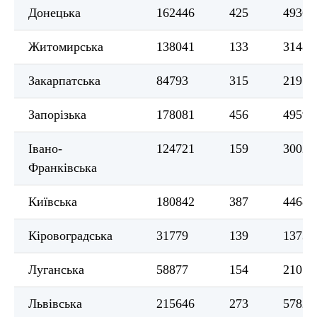
Донецька
162446
425
4936
Житомирська
138041
133
3148
Закарпатська
84793
315
2197
Запорізька
178081
456
4959
Івано-
124721
159
3002
Франківська
Київська
180842
387
4468
Кіровоградська
31779
139
1373
Луганська
58877
154
2107
Львівська
215646
273
5782