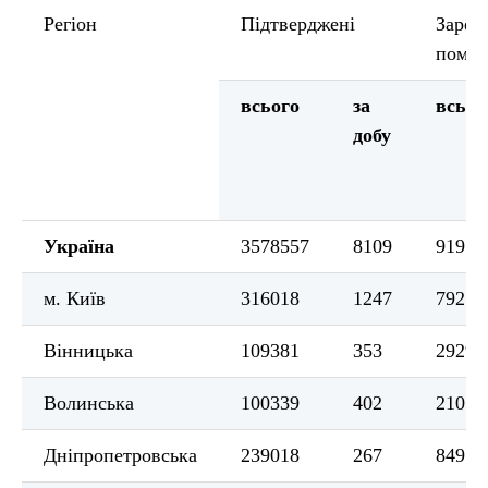
Регіон
Підтверджені
Зареє
помер
всього
за
всьог
добу
Україна
3578557
8109
91958
м. Київ
316018
1247
7925
Вінницька
109381
353
2929
Волинська
100339
402
2107
Дніпропетровська
239018
267
8495