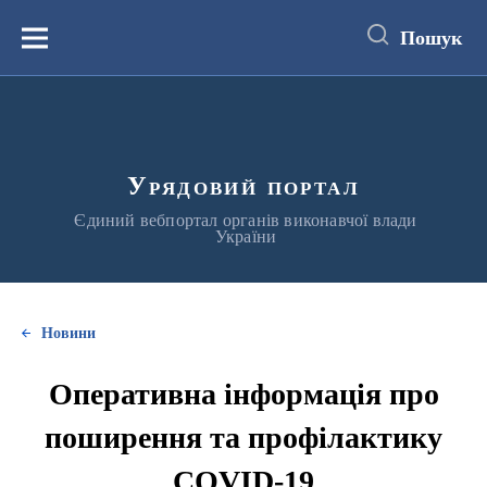
до
основного
Пошук
вмісту
Меню
Урядовий портал
Єдиний вебпортал органів виконавчої влади
України
Новини
Оперативна інформація про
поширення та профілактику
COVID-19