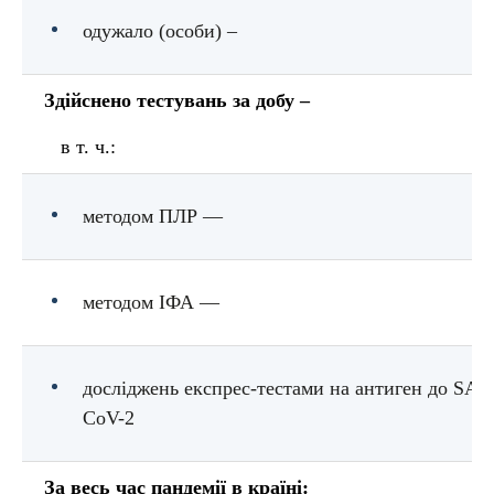
одужало (особи) –
Здійснено тестувань за добу –
в т. ч.:
методом ПЛР —
методом ІФА —
досліджень експрес-тестами на антиген до SAR
CoV-2
За весь час пандемії в країні: