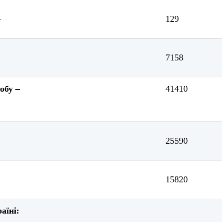
–
129
7158
обу –
41410
25590
15820
аїні: