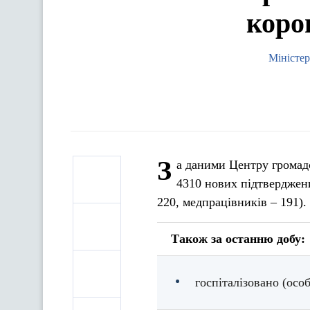
коро
Міністер
З
а даними Центру громадс
4310 нових підтверджени
220, медпрацівників – 191).
Також за останню добу:
госпіталізовано (особ