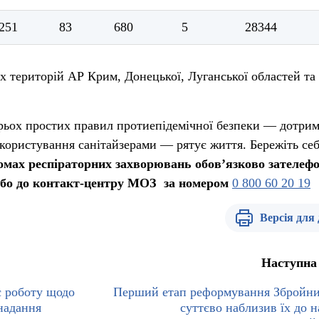
251
83
680
5
28344
х територій АР Крим, Донецької, Луганської областей та 
рьох простих правил протиепідемічної безпеки — дотри
 користування санітайзерами — рятує життя. Бережіть себ
мах респіраторних захворювань обов’язково зателеф
бо до контакт-центру МОЗ за номером
0 800 60 20 19
Версія для
Наступна
 роботу щодо
Перший етап реформування Збройн
надання
суттєво наблизив їх до н