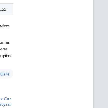
155
міста
мання
е та
онуйте
 друку
их Сил
абуття