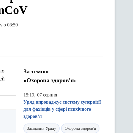
-nCoV
у о 08:50
но
За темою
ей –
«Охорона здоров'я»
,
15:19
07 серпня
Уряд впроваджує систему супервізії
для фахівців у сфері психічного
здоров’я
Засідання Уряду
Охорона здоров'я