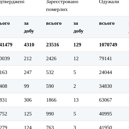
дтверджені
Зареєстровано
Одужали
померлих
ього
за
всього
за
всього
добу
добу
41479
4310
23516
129
1070749
0039
212
2426
12
79141
163
247
532
5
24044
408
99
590
2
34830
831
306
1866
13
63067
752
125
990
5
40995
279
124
763
3
41950