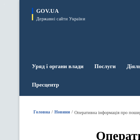
до
основного
GOV.UA
вмісту
Державні сайти України
Уряд і органи влади
Послуги
Діял
Пресцентр
Головна
Новини
Оперативна інформація про пошир
Операт