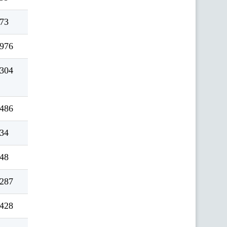
73
976
304
486
34
48
287
428