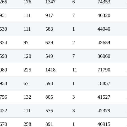
266
176
1347
6
74353
931
111
917
7
40320
530
111
583
1
44040
324
97
629
2
43654
593
120
549
7
36060
080
225
1418
11
71790
958
67
593
1
18857
756
132
805
3
41527
422
111
576
3
42379
670
258
891
1
40915