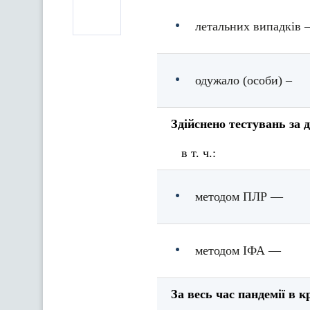
летальних випадків 
одужало (особи) –
Здійснено тестувань за д
в т. ч.:
методом ПЛР —
методом ІФА —
За весь час пандемії в кр