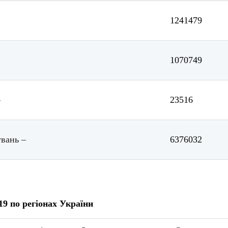
1241479
1070749
–
23516
вань –
6376032
9 по регіонах України