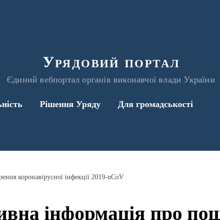
Урядовий портал
Єдиний вебпортал органів виконавчої влади України
ьність
Рішення Уряду
Для громадськості
ення коронавірусної інфекції 2019-nCoV
ивна інформація про по