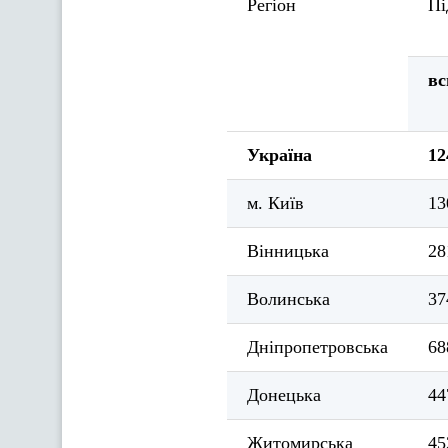
Регіон
Пі
вс
Україна
12
м. Київ
13
Вінницька
28
Волинська
37
Дніпропетровська
68
Донецька
44
Житомирська
45