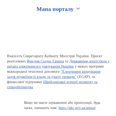
Мапа порталу
Перейти на сайт Ukraine.ua
Власність Секретаріату Кабінету Міністрів України. Проєкт
реалізовано
Фондом Східна Європа
та
Державним агентством з
питань електронного урядування України
у межах програми
міжнародної технічної допомоги
"Електронне врядування
задля підзвітності влади та участі громади"
(EGAP), за
фінансової підтримки
Швейцарської агенції розвитку та
співробітництва
Якщо ви маєте зауваження або пропозиції, будь
ласка, напишіть нам:
https://ukc.gov.ua/appeal