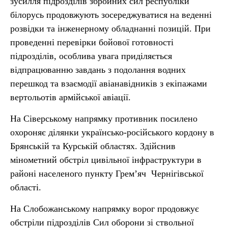
зусилля підрозділів збройних сил республіки
білорусь продовжують зосереджуватися на веденні
розвідки та інженерному обладнанні позицій. При
проведенні перевірки бойової готовності
підрозділів, особлива увага приділяється
відпрацюванню завдань з подолання водних
перешкод та взаємодії авіанавідників з екіпажами
вертольотів армійської авіації.
На Сіверському напрямку противник посилено
охороняє ділянки українсько-російського кордону в
Брянській та Курській областях. Здійснив
мінометний обстріл цивільної інфраструктури в
районі населеного пункту Грем’яч Чернігівської
області.
На Слобожанському напрямку ворог продовжує
обстріли підрозділів Сил оборони зі ствольної