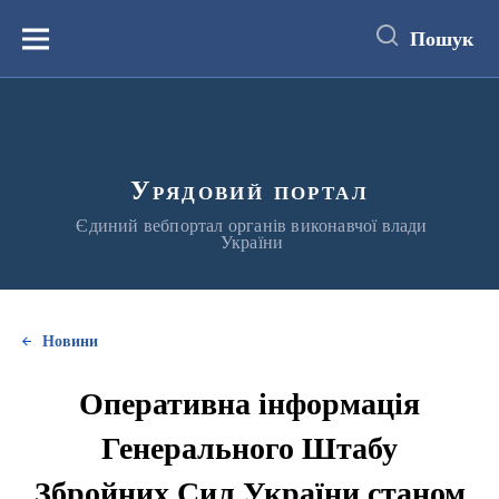
до
основного
Пошук
вмісту
Меню
Урядовий портал
Єдиний вебпортал органів виконавчої влади
України
Новини
Оперативна інформація
Генерального Штабу
Збройних Сил України станом