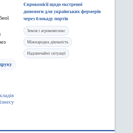
Єврокомісії щодо екстреної
допомоги для українських фермерів
бної
через блокаду портів
Земля і агрокомплекс
я
рез
Міжнародна діяльність
Надзвичайні ситуації
 друку
кладів
ізнесу