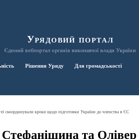
Урядовий портал
Єдиний вебпортал органів виконавчої влади України
ьність
Рішення Уряду
Для громадськості
геї скоординували кроки щодо підготовки України до членства в ЄС
 Стефанішина та Олівер 