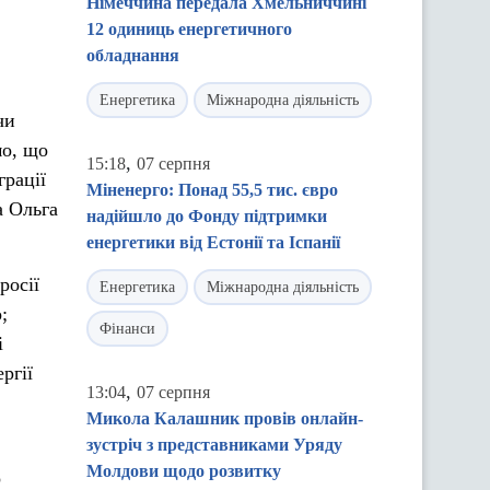
Німеччина передала Хмельниччині
12 одиниць енергетичного
обладнання
Енергетика
Міжнародна діяльність
чи
мо, що
,
15:18
07 серпня
грації
Міненерго: Понад 55,5 тис. євро
а Ольга
надійшло до Фонду підтримки
енергетики від Естонії та Іспанії
росії
Енергетика
Міжнародна діяльність
;
Фінанси
і
ргії
,
13:04
07 серпня
Микола Калашник провів онлайн-
зустріч з представниками Уряду
Молдови щодо розвитку
о