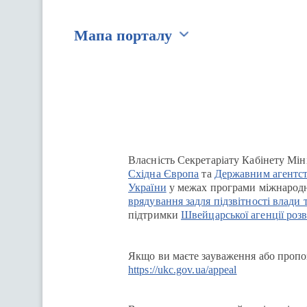
Мапа порталу
Перейти на сайт Ukraine.ua
Власність Секретаріату Кабінету Мін
Східна Європа
та
Державним агентст
України
у межах програми міжнародн
врядування задля підзвітності влади 
підтримки
Швейцарської агенції розв
Якщо ви маєте зауваження або пропоз
https://ukc.gov.ua/appeal