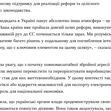
нсову підтримку для реалізації реформ та цілісного
 законодавства.
андидата в Україні панує абсолютно інша атмосфера – це
 Наша країна вже пройшла довгий шлях реформ, виконую
правжній рух до ЄС починається тільки зараз. Ми розуміє
атиме багато рішень у подальшому для поглиблення інте
зу, що є ключовим елементом на цьому шляху», – сказал
ла увагу, що з початку повномасштабної збройної агресії 
були змушені перемістити та переорієнтувати виробництво
став для них життєвонеобхідним. У цьому контексті так
ргівлі або відкриття можливостей для експорту електроене
роль для національної економіки.
ила, що українські органи влади продемонстрували свою
алишаються повністю дієвими. Вона також акцентувала, щ