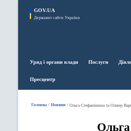
до
основного
GOV.UA
вмісту
Державні сайти України
Уряд і органи влади
Послуги
Діял
Пресцентр
Головна
Новини
Ольга Стефанішина та Олівер Вар
Ольга