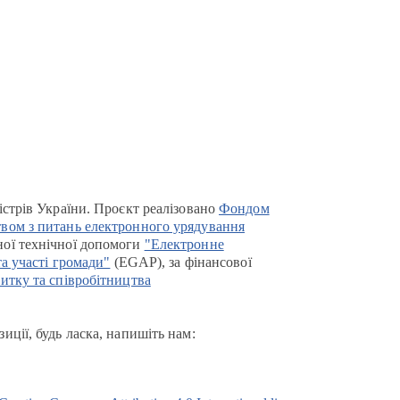
істрів України. Проєкт реалізовано
Фондом
вом з питань електронного урядування
ої технічної допомоги
"Електронне
та участі громади"
(EGAP), за фінансової
итку та співробітництва
иції, будь ласка, напишіть нам: