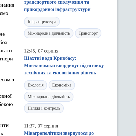
транспортного сполучення та
днання
прикордонної інфраструктури
аємо
Інфраструктура
не
Міжнародна діяльність
Транспорт
бох
агато
,
12:45
07 серпня
ртнери
Шахтні води Кривбасу:
Мінекономіки координує підготовку
технічних та екологічних рішень
есом з
Екологія
Економіка
овної
Міжнародна діяльність
ибокою
Нагляд і контроль
дити
,
11:37
07 серпня
их
Мінагрополітики звернулося до