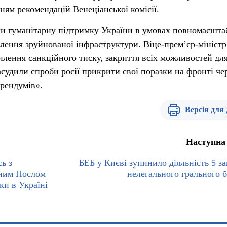
ням рекомендацій Венеціанської комісії.
и гуманітарну підтримку України в умовах повномасшта
влення зруйнованої інфраструктури. Віце-прем’єр-міністр
илення санкційного тиску, закриття всіх можливостей дл
асудили спроби росії прикрити свої поразки на фронті че
рендумів».
Версія для
Наступна
ь з
БЕБ у Києві зупинило діяльність 5 за
ним Послом
нелегального грального б
и в Україні