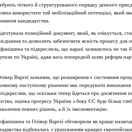
ребують чіткого й структурованого порядку денного приє
повна використати той мобілізаційний потенціал, який м
римання кандидатства.
дготувала позиційний документ, який, як очікується, ста
днання та дозволить забезпечити ясність процесу для о
ефанішина та підкреслила, що наразі залишилось не так б
ертизи по Україні, адже весь попередній шлях реформ па
лівер Варгеї зазначив, що розширення є системним проц
 кожному наступному рішенню має передувати виконання
 підкреслив, що оскільки тепер йдеться про досягнення п
нства, оцінка прогресу України з боку ЄС буде більш гл
хвалення певних рішень, а й їх імплементацію.
ефанішина та Олівер Варгеї обговорили як краще налаго
онодавства відбувалась з урахуванням кращих європейськ