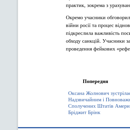
практик, зокрема з урахуван
Окремо учасники обговорил
війни росії та процес відно
підкреслила важливість пос
обходу санкцій. Учасники з
проведення фейкових «рефе
Попередня
Оксана Жолнович зустрілас
Надзвичайним і Повноваж
Сполучених Штатів Америк
Бріджит Брінк