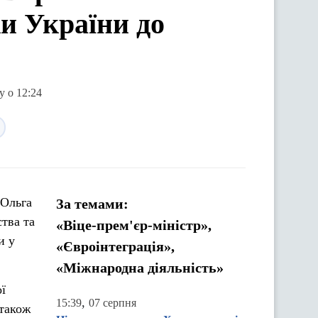
и України до
у о 12:24
 Ольга
За темами:
тва та
«Віце-прем'єр-міністр»,
и у
«Євроінтеграція»,
«Міжнародна діяльність»
ї
,
15:39
07 серпня
 також