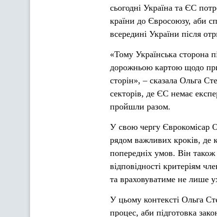
сьогодні Україна та ЄС пот
країни до Євросоюзу, аби с
всередині України після от
«Тому Українська сторона пі
дорожньою картою щодо приє
сторін», – сказала Ольга Ст
секторів, де ЄС немає експ
пройшли разом.
У свою чергу Єврокомісар О
рядом важливих кроків, де
попередніх умов. Він також
відповідності критеріям чле
та враховуватиме не лише у
У цьому контексті Ольга Ст
процес, аби підготовка зак