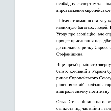
необхідну експертну та фіна
впровадження європейського
«Після отримання статусу к
надихнуло багатьох людей.
Угоду про асоціацію, але с
процес приєднання передбач
до спільного ринку Євросою
Стефанішина.
Віце-прем’єр-міністр зверну
багато компаній в Україні 
ринок Європейського Союзу 
рішення як лібералізація то
відіграли значну позитивну 
Ольга Стефанішина наголос
стійкість під час війни і з