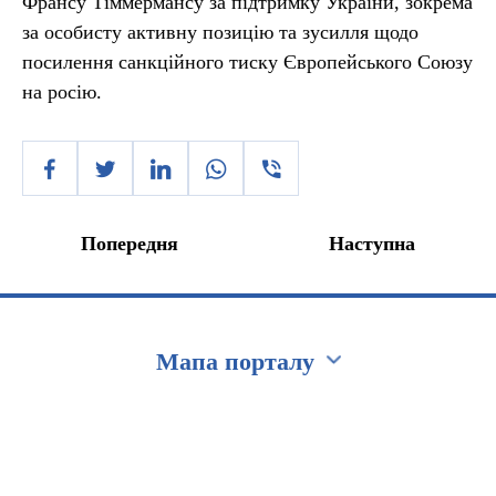
Франсу Тіммермансу за підтримку України, зокрема
за особисту активну позицію та зусилля щодо
посилення санкційного тиску Європейського Союзу
на росію.
Попередня
Наступна
Мапа порталу
Перейти на сайт Ukraine.ua