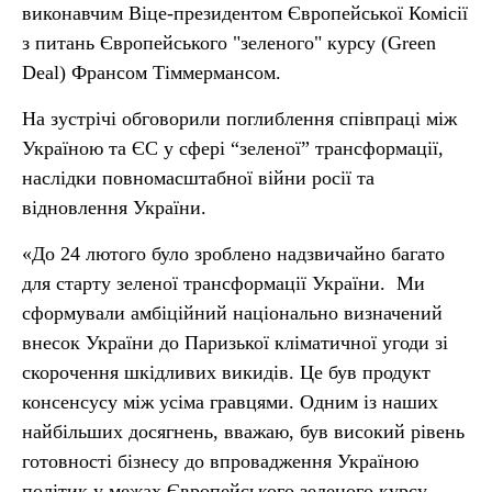
виконавчим Віце-президентом Європейської Комісії
з питань Європейського "зеленого" курсу (Green
Deal) Франсом Тіммермансом.
На зустрічі обговорили поглиблення співпраці між
Україною та ЄС у сфері “зеленої” трансформації,
наслідки повномасштабної війни росії та
відновлення України.
«До 24 лютого було зроблено надзвичайно багато
для старту зеленої трансформації України. Ми
сформували амбіційний національно визначений
внесок України до Паризької кліматичної угоди зі
скорочення шкідливих викидів. Це був продукт
консенсусу між усіма гравцями. Одним із наших
найбільших досягнень, вважаю, був високий рівень
готовності бізнесу до впровадження Україною
політик у межах Європейського зеленого курсу.