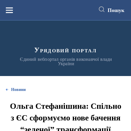
до
основного
Пошук
вмісту
Меню
Урядовий портал
Єдиний вебпортал органів виконавчої влади
України
Новини
Ольга Стефанішина: Спільно
з ЄС сформуємо нове бачення
“зеленої” трансформації