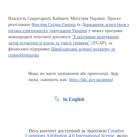
Власність Секретаріату Кабінету Міністрів України. Проєкт
реалізовано
Фондом Східна Європа
та
Державним агентством з
питань електронного урядування України
у межах програми
міжнародної технічної допомоги
"Електронне врядування
задля підзвітності влади та участі громади"
(EGAP), за
фінансової підтримки
Швейцарської агенції розвитку та
співробітництва
Якщо ви маєте зауваження або пропозиції, будь
ласка, напишіть нам:
https://ukc.gov.ua/appeal
In English
Весь контент доступний за ліцензією
Creative
Commons Attribution 4.0 International license
, якщо