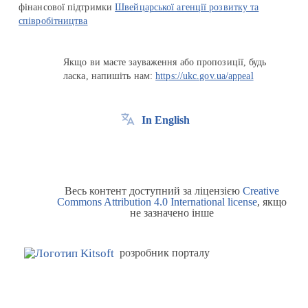
фінансової підтримки
Швейцарської агенції розвитку та
співробітництва
Якщо ви маєте зауваження або пропозиції, будь
ласка, напишіть нам:
https://ukc.gov.ua/appeal
In English
Весь контент доступний за ліцензією
Creative
Commons Attribution 4.0 International license
, якщо
не зазначено інше
розробник порталу