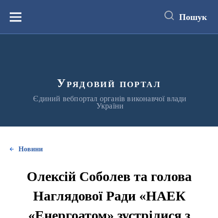
до
основного
Пошук
вмісту
Меню
Урядовий портал
Єдиний вебпортал органів виконавчої влади
України
Новини
Олексій Соболев та голова
Наглядової Ради «НАЕК
«Енергоатом» зустрілися з