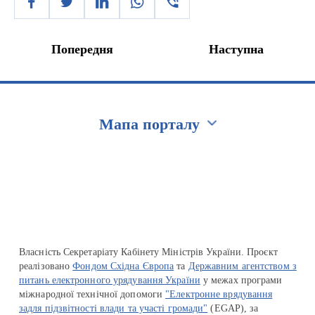
Попередня
Наступна
Мапа порталу
Перейти на сайт Ukraine.ua
Власність Секретаріату Кабінету Міністрів України. Проєкт
реалізовано
Фондом Східна Європа
та
Державним агентством з
питань електронного урядування України
у межах програми
міжнародної технічної допомоги
"Електронне врядування
задля підзвітності влади та участі громади"
(EGAP), за