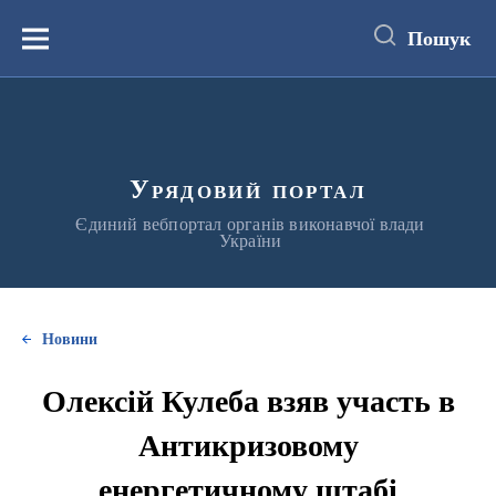
до
основного
Пошук
вмісту
Меню
Урядовий портал
Єдиний вебпортал органів виконавчої влади
України
Новини
Олексій Кулеба взяв участь в
Антикризовому
енергетичному штабі