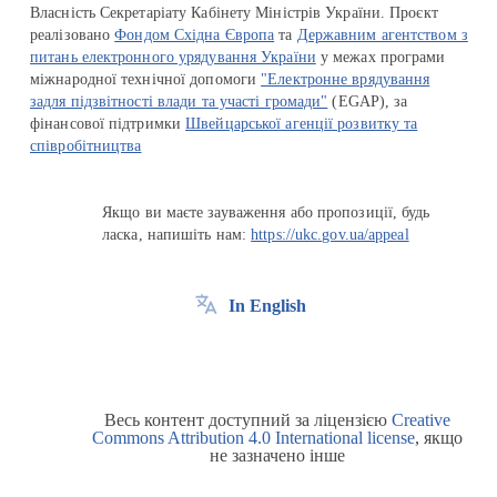
Власність Секретаріату Кабінету Міністрів України. Проєкт
реалізовано
Фондом Східна Європа
та
Державним агентством з
питань електронного урядування України
у межах програми
міжнародної технічної допомоги
"Електронне врядування
задля підзвітності влади та участі громади"
(EGAP), за
фінансової підтримки
Швейцарської агенції розвитку та
співробітництва
Якщо ви маєте зауваження або пропозиції, будь
ласка, напишіть нам:
https://ukc.gov.ua/appeal
In English
Весь контент доступний за ліцензією
Creative
Commons Attribution 4.0 International license
, якщо
не зазначено інше