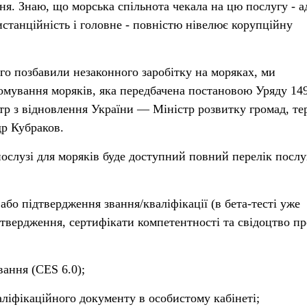
ня. Знаю, що морська спільнота чекала на цю послугу - а
истанційність і головне - повністю нівелює корупційну
кого позбавили незаконного заробітку на моряках, ми
мування моряків, яка передбачена постановою Уряду 14
стр з відновлення України — Міністр розвитку громад, те
р Кубраков.
ослузі для моряків буде доступний повний перелік послу
або підтвердження звання/кваліфікації (в бета-тесті уже
дтвердження, сертифікати компетентності та свідоцтво пр
вання (CES 6.0);
ліфікаційного документу в особистому кабінеті;