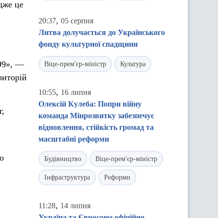
дже це
,
20:37
05 серпня
Литва долучається до Українського
фонду культурної спадщини
99», —
Віце-прем'єр-міністр
Культура
риторій
,
10:55
16 липня
Олексій Кулеба: Попри війну
г,
команда Мінрозвитку забезпечує
відновлення, стійкість громад та
масштабні реформи
о
Будівництво
Віце-прем'єр-міністр
Інфраструктура
Реформи
,
11:28
14 липня
Україна та Євросоюз офіційно