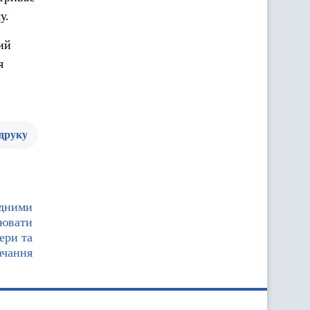
у.
ий
я
 друку
одними
цювати
ери та
ачання