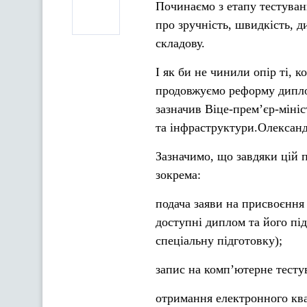
Починаємо з етапу тестуван
про зручність, швидкість, д
складову.
І як би не чинили опір ті, 
продовжуємо реформу дипло
зазначив Віце-прем’єр-міні
та інфраструктури.Олександ
Зазначимо, що завдяки цій п
зокрема:
подача заяви на присвоєння 
доступні диплом та його пі
спеціальну підготовку);
запис на компʼютерне тесту
отримання електронного ква