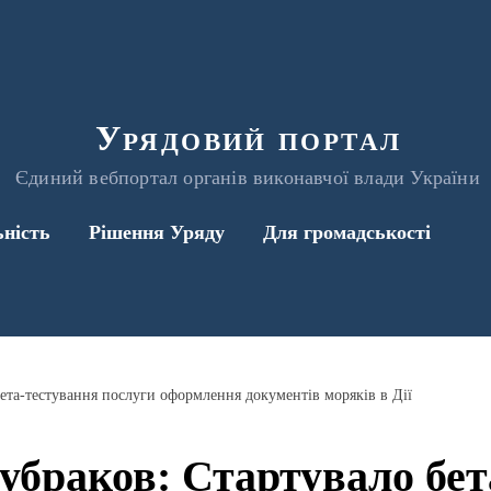
Урядовий портал
Єдиний вебпортал органів виконавчої влади України
ьність
Рішення Уряду
Для громадськості
ета-тестування послуги оформлення документів моряків в Дії
убраков: Стартувало бет