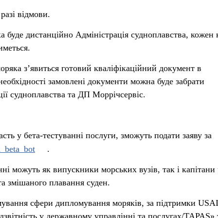
 разі відмови.
 буде дистанційно Адміністрація судноплавства, кожен 
иметься.
моряка зʼявиться готовий кваліфікаційний документ в
необхідності замовлені документи можна буде забрати
ції судноплавства та ДП Моррічсервіс.
асть у бета-тестуванні послуги, зможуть подати заяву за
ia_beta_bot
.
нні можуть як випускники морських вузів, так і капітани
а змішаного плавання суден.
мування сфери дипломування моряків, за підтримки USA
ідзвітність у державному управлінні та послугах/TAPAS»