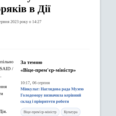
ряків в Дії
ервня 2023 року о 14:27
спільно
За темою
USAID /
«Віце-прем'єр-міністр»
.
,
10:17
06 серпня
ання
Мінкульт: Наглядова рада Музею
ги
Голодомору визначила керівний
склад і пріоритети роботи
Дія.
Віце-прем'єр-міністр
Культура