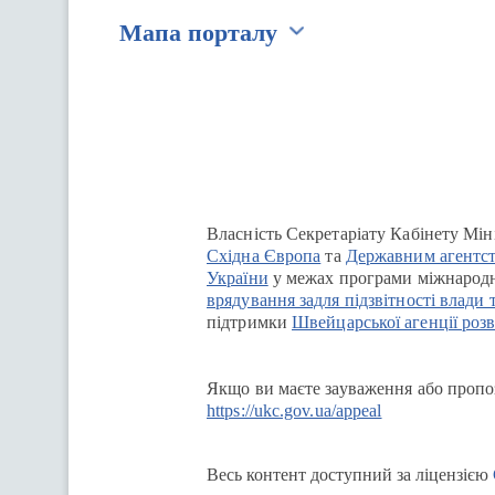
Мапа порталу
Перейти на сайт Ukraine.ua
Власність Секретаріату Кабінету Мін
Східна Європа
та
Державним агентст
України
у межах програми міжнародн
врядування задля підзвітності влади 
підтримки
Швейцарської агенції розв
Якщо ви маєте зауваження або пропоз
https://ukc.gov.ua/appeal
Весь контент доступний за ліцензією