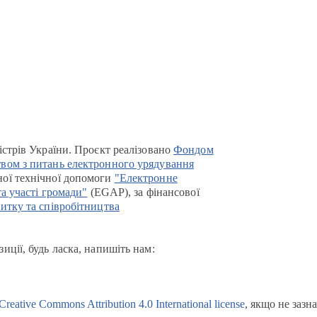
істрів України. Проєкт реалізовано
Фондом
вом з питань електронного урядування
ої технічної допомоги
"Електронне
та участі громади"
(EGAP), за фінансової
итку та співробітництва
иції, будь ласка, напишіть нам:
Creative Commons Attribution 4.0 International license
, якщо не зазн