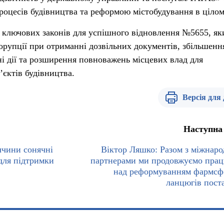
роцесів будівництва та реформою містобудування в цілом
з ключових законів для успішного відновлення №5655, як
рупції при отриманні дозвільних документів, збільшенн
ні дії та розширення повноважень місцевих влад для
ʼєктів будівництва.
Версія для
Наступна
ччини сонячні
Віктор Ляшко: Разом з міжнар
для підтримки
партнерами ми продовжуємо пра
над реформуванням фармсф
ланцюгів пост