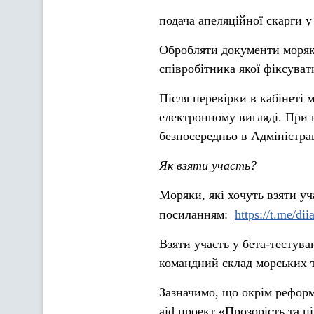
подача апеляційної скарги у
Обробляти документи моряка
співробітника якої фіксуват
Після перевірки в кабінеті 
електронному вигляді. При 
безпосередньо в Адміністра
Як взяти участь?
Моряки, які хочуть взяти уч
посиланням:
https://t.me/di
Взяти участь у бета-тестува
командний склад морських т
Зазначимо, що окрім рефор
aid проект «Прозорість та п