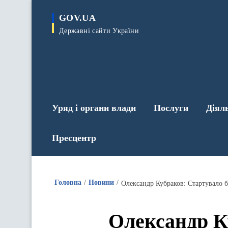
до
основного
GOV.UA
вмісту
Державні сайти України
Уряд і органи влади
Послуги
Діял
Пресцентр
Головна
Новини
Олександр Кубраков: Стартувало б
Олександр К