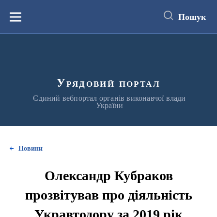
до
основного
Пошук
вмісту
Меню
Урядовий портал
Єдиний вебпортал органів виконавчої влади
України
Новини
Олександр Кубраков
прозвітував про діяльність
Укравтодору за 2019 рік