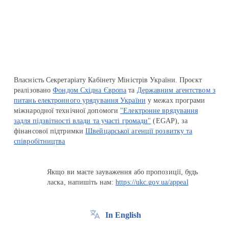
Перейти на сайт Ukraine.ua
Власність Секретаріату Кабінету Міністрів України. Проєкт
реалізовано
Фондом Східна Європа
та
Державним агентством з
питань електронного урядування України
у межах програми
міжнародної технічної допомоги
"Електронне врядування
задля підзвітності влади та участі громади"
(EGAP), за
фінансової підтримки
Швейцарської агенції розвитку та
співробітництва
Якщо ви маєте зауваження або пропозиції, будь
ласка, напишіть нам:
https://ukc.gov.ua/appeal
In English