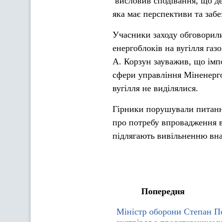
висловив сподівання, що де
яка має перспективи та заб
Учасники заходу обговорили
енергоблоків на вугілля газ
А. Корзун зауважив, що імп
сфери управління Міненерго
вугілля не виділялися.
Гірники порушували питанн
про потребу впровадження в
підлягають вивільненню вна
Попередня
Міністр оборони Степан П