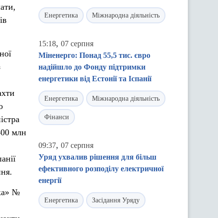
ати,
Енергетика
Міжнародна діяльність
ів
,
15:18
07 серпня
ної
Міненерго: Понад 55,5 тис. євро
з
надійшло до Фонду підтримки
енергетики від Естонії та Іспанії
ахти
Енергетика
Міжнародна діяльність
о
Фінанси
істра
400 млн
,
09:37
07 серпня
Уряд ухвалив рішення для більш
анії
ефективного розподілу електричної
ання.
енергії
ка» №
Енергетика
Засідання Уряду