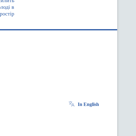
силить
лоді в
ростір
In English