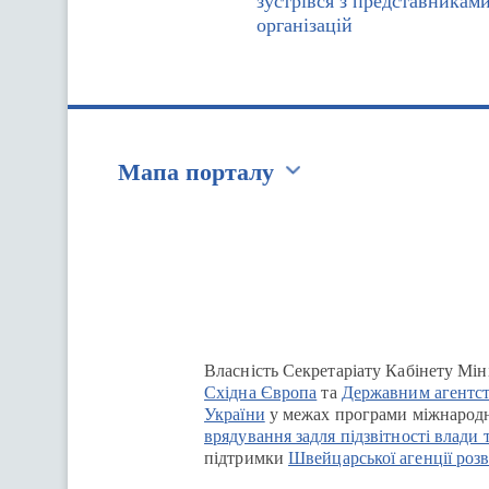
зустрівся з представникам
організацій
Мапа порталу
Перейти на сайт Ukraine.ua
Власність Секретаріату Кабінету Мін
Східна Європа
та
Державним агентст
України
у межах програми міжнародн
врядування задля підзвітності влади 
підтримки
Швейцарської агенції розв