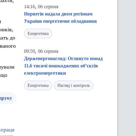
шахти,
,
14:16
06 серпня
Норвегія надала двом регіонам
я
України енергетичне обладнання
ників,
Енергетика
жать до
ованого
,
09:59
06 серпня
Держенергонагляд: Оглянуто понад
11,6 тисячі пошкоджених об’єктів
шували
електроенергетики
 що
Енергетика
Нагляд і контроль
 друку
впраця