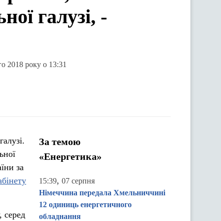
ої галузі, -
го 2018 року о 13:31
галузі.
За темою
ьної
«Енергетика»
їни за
абінету
,
15:39
07 серпня
Німеччина передала Хмельниччині
12 одиниць енергетичного
, серед
обладнання