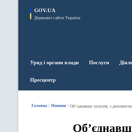
до
основного
GOV.UA
вмісту
Державні сайти України
Уряд і органи влади
Послуги
Діял
Пресцентр
Головна
Новини
Об’єднавши зусилля, з допомогою 
Об’єднавши