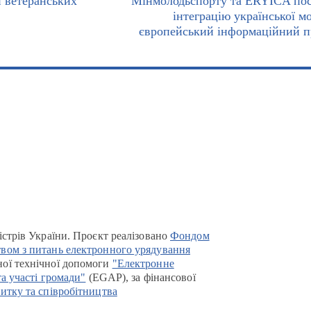
и ветеранських
Мінмолодьспорту та ERYICA по
інтеграцію української мо
європейський інформаційний п
істрів України. Проєкт реалізовано
Фондом
вом з питань електронного урядування
ої технічної допомоги
"Електронне
та участі громади"
(EGAP), за фінансової
итку та співробітництва