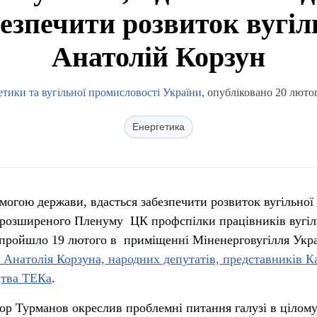
езпечити розвиток вугільн
Анатолій Корзун
етики та вугільної промисловості України
, опубліковано 20 люто
Енергетика
огою держави, вдасться забезпечити розвиток вугільної 
і розширеного Пленуму ЦК профспілки працівників вугіл
 пройшло 19 лютого в приміщенні Міненерговугілля Укра
 Анатолія Корзуна, народних депутатів, представників К
цтва ТЕКа
.
р Турманов окреслив проблемні питання галузі в цілому