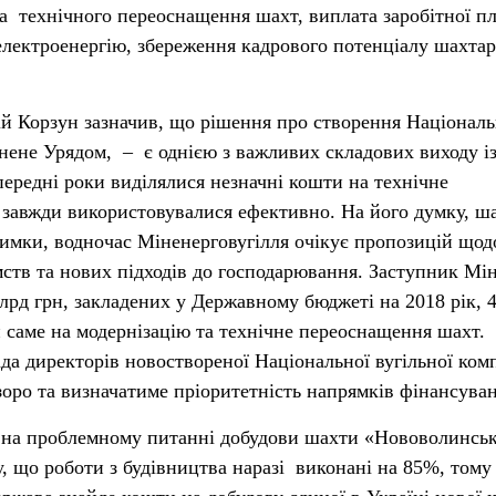
та технічного переоснащення шахт, виплата заробітної пл
електроенергію, збереження кадрового потенціалу шахтар
й Корзун зазначив, що рішення про створення Національ
днене Урядом, – є однією з важливих складових виходу і
передні роки виділялися незначні кошти на технічне
 завжди використовувалися ефективно. На його думку, ш
имки, водночас Міненерговугілля очікує пропозицій щод
мств та нових підходів до господарювання. Заступник Мін
млрд грн, закладених у Державному бюджеті на 2018 рік, 
 саме на модернізацію та технічне переоснащення шахт.
да директорів новоствореної Національної вугільної комп
оро та визначатиме пріоритетність напрямків фінансув
 на проблемному питанні добудови шахти «Нововолинсь
у, що роботи з будівництва наразі виконані на 85%, тому