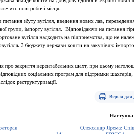
ржава знайде кошти на добудову єдиної в Україні нової 
езпечить нові робочі місця.
 питання збуту вугілля, введення нових лав, переведенн
ової групи, імпорту вугілля. ВІдповідаючи на питання гір
ортоване вугілля надходить на підприємства, що не нале
вугілля. З бюджету держави кошти на закупівлю імпорт
я про закриття нерентабельних шахт, при цьому наголо
ідповідних соціальних програм для підтримки шахтарів,
слідок реструктуризації.
Версія для
Наступна
олторак
Олександр Ярема: Спі