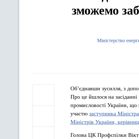
зможемо заб
Міністерство енерг
Об’єднавши зусилля, з допом
Про це йшлося на засіданн
промисловості України, що
участю
заступника Міністра
Міністрів України, керівни
Голова ЦК Профспілки Вікто