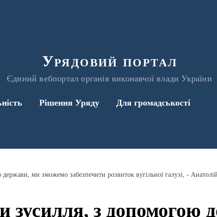
Урядовий портал
Єдиний вебпортал органів виконавчої влади України
ьність
Рішення Уряду
Для громадськості
держави, ми зможемо забезпечити розвиток вугільної галузі, - Анатолі
 зусилля, з допомогою 