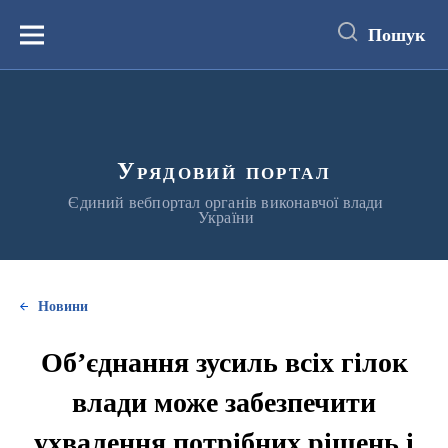
до
основного
Пошук
вмісту
Меню
Урядовий портал
Єдиний вебпортал органів виконавчої влади
України
Новини
Об’єднання зусиль всіх гілок
влади може забезпечити
ухвалення потрібних рішень і