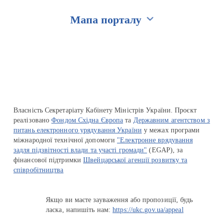
Мапа порталу
Перейти на сайт Ukraine.ua
Власність Секретаріату Кабінету Міністрів України. Проєкт
реалізовано
Фондом Східна Європа
та
Державним агентством з
питань електронного урядування України
у межах програми
міжнародної технічної допомоги
"Електронне врядування
задля підзвітності влади та участі громади"
(EGAP), за
фінансової підтримки
Швейцарської агенції розвитку та
співробітництва
Якщо ви маєте зауваження або пропозиції, будь
ласка, напишіть нам:
https://ukc.gov.ua/appeal