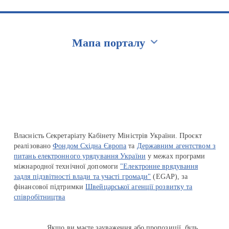
Мапа порталу
Перейти на сайт Ukraine.ua
Власність Секретаріату Кабінету Міністрів України. Проєкт
реалізовано
Фондом Східна Європа
та
Державним агентством з
питань електронного урядування України
у межах програми
міжнародної технічної допомоги
"Електронне врядування
задля підзвітності влади та участі громади"
(EGAP), за
фінансової підтримки
Швейцарської агенції розвитку та
співробітництва
Якщо ви маєте зауваження або пропозиції, будь