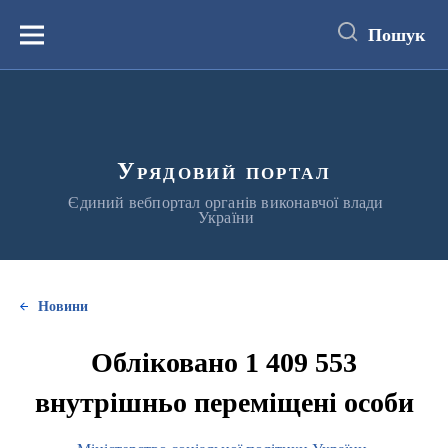
до
основного
Пошук
вмісту
Меню
Урядовий портал
Єдиний вебпортал органів виконавчої влади
України
Новини
Обліковано 1 409 553
внутрішньо переміщені особи