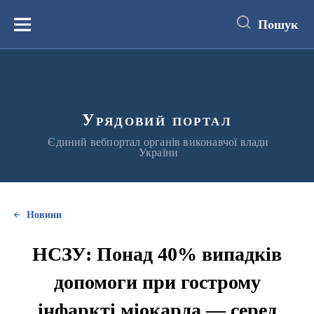
до
основного
Пошук
вмісту
Меню
Урядовий портал
Єдиний вебпортал органів виконавчої влади
України
Новини
НСЗУ: Понад 40% випадків
допомоги при гострому
інфаркті міокарда — серед