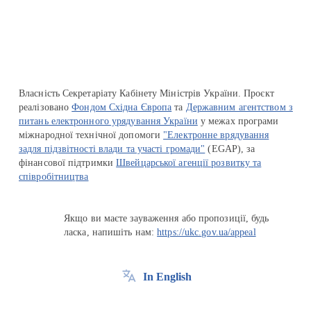
Перейти на сайт Ukraine.ua
Власність Секретаріату Кабінету Міністрів України. Проєкт
реалізовано
Фондом Східна Європа
та
Державним агентством з
питань електронного урядування України
у межах програми
міжнародної технічної допомоги
"Електронне врядування
задля підзвітності влади та участі громади"
(EGAP), за
фінансової підтримки
Швейцарської агенції розвитку та
співробітництва
Якщо ви маєте зауваження або пропозиції, будь
ласка, напишіть нам:
https://ukc.gov.ua/appeal
In English