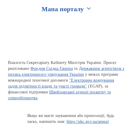
Мапа порталу
Перейти на сайт Ukraine.ua
Власність Секретаріату Кабінету Міністрів України. Проєкт
реалізовано
Фондом Східна Європа
та
Державним агентством з
питань електронного урядування України
у межах програми
міжнародної технічної допомоги
"Електронне врядування
задля підзвітності влади та участі громади"
(EGAP), за
фінансової підтримки
Швейцарської агенції розвитку та
співробітництва
Якщо ви маєте зауваження або пропозиції, будь
ласка, напишіть нам:
https://ukc.gov.ua/appeal