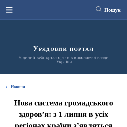
до
основного
Пошук
вмісту
Меню
Урядовий портал
Єдиний вебпортал органів виконавчої влади
України
Новини
Нова система громадського
здоров’я: з 1 липня в усіх
регіонах країни з’являться