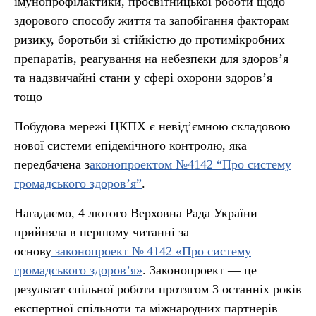
імунопрофілактики, просвітницької роботи щодо
здорового способу життя та запобігання факторам
ризику, боротьби зі стійкістю до протимікробних
препаратів, реагування на небезпеки для здоров’я
та надзвичайні стани у сфері охорони здоров’я
тощо
Побудова мережі ЦКПХ є невід’ємною складовою
нової системи епідемічного контролю, яка
передбачена з
аконопроектом №4142 “Про систему
громадського здоров’я”
.
Нагадаємо, 4 лютого Верховна Рада України
прийняла в першому читанні за
основу
законопроект № 4142 «Про систему
громадського здоров’я»
. Законопроект — це
результат спільної роботи протягом 3 останніх років
експертної спільноти та міжнародних партнерів