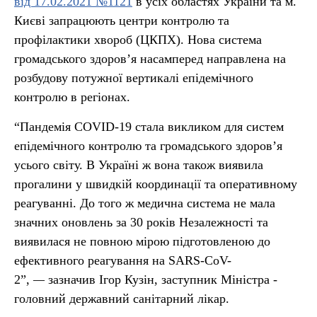
від 17.02.2021 №1121
в усіх областях України та м.
Києві запрацюють центри контролю та
профілактики хвороб (ЦКПХ). Нова система
громадського здоров’я насамперед направлена на
розбудову потужної вертикалі епідемічного
контролю в регіонах.
“Пандемія COVID-19 стала викликом для систем
епідемічного контролю та громадського здоров’я
усього світу. В Україні ж вона також виявила
прогалини у швидкій координації та оперативному
реагуванні. До того ж медична система не мала
значних оновлень за 30 років Незалежності та
виявилася не повною мірою підготовленою до
ефективного реагування на SARS-CoV-
2”,
—
зазначив Ігор Кузін, заступник Міністра -
головний державний санітарний лікар.