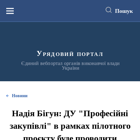
до
основного
Пошук
вмісту
Меню
Урядовий портал
Єдиний вебпортал органів виконавчої влади
України
Новини
Надія Бігун: ДУ "Професійні
закупівлі" в рамках пілотного
проєкту буде проводити