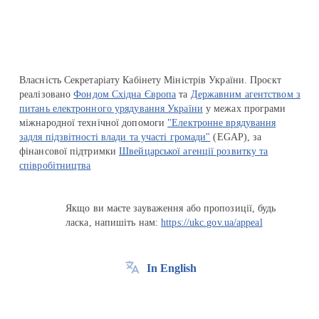
Власність Секретаріату Кабінету Міністрів України. Проєкт
реалізовано
Фондом Східна Європа
та
Державним агентством з
питань електронного урядування України
у межах програми
міжнародної технічної допомоги
"Електронне врядування
задля підзвітності влади та участі громади"
(EGAP), за
фінансової підтримки
Швейцарської агенції розвитку та
співробітництва
Якщо ви маєте зауваження або пропозиції, будь
ласка, напишіть нам:
https://ukc.gov.ua/appeal
In English