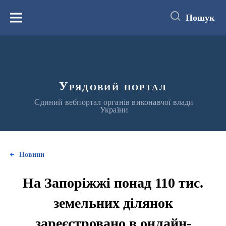
до
основного
Пошук
вмісту
Меню
Урядовий портал
Єдиний вебпортал органів виконавчої влади
України
Новини
На Запоріжжі понад 110 тис.
земельних ділянок
зареєстровано в онлайн-